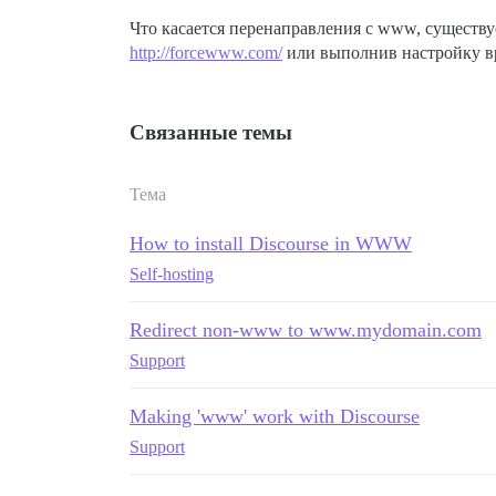
Что касается перенаправления с www, существ
http://forcewww.com/
или выполнив настройку вр
Связанные темы
Тема
How to install Discourse in WWW
Self-hosting
Redirect non-www to www.mydomain.com
Support
Making 'www' work with Discourse
Support