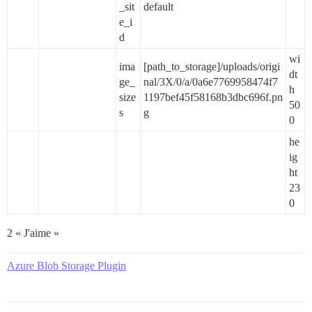
_sit
default
e_i
d
wi
ima
[path_to_storage]/uploads/origi
dt
ge_
nal/3X/0/a/0a6e7769958474f7
h
size
1197bef45f58168b3dbc696f.pn
50
s
g
0
he
ig
ht
23
0
2 « J'aime »
Azure Blob Storage Plugin