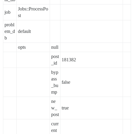
Jobs::ProcessPo
job
st
probl
em_d
default
b
opts
null
post
181382
_id
byp
ass
false
_bu
mp
ne
w_
true
post
curr
ent