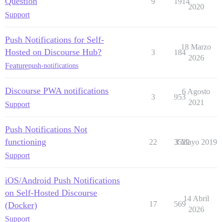
Question
9
1914
2020
Support
Push Notifications for Self-
18 Marzo
Hosted on Discourse Hub?
3
184
2026
Feature
push-notifications
Discourse PWA notifications
6 Agosto
3
953
2021
Support
Push Notifications Not
functioning
22
3522
3 Mayo 2019
Support
iOS/Android Push Notifications
on Self-Hosted Discourse
14 Abril
17
569
(Docker)
2026
Support