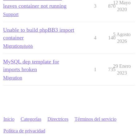
12 Mayo
leaves container not running
3
870
2020
Support
Unable to build phpBB3 import
5 Agosto
container
4
140
2026
Migration
phpbb
MySQL dep template for
29 Enero
imports broken
1
735
2023
Migration
Inicio
Categorías
Directrices
Términos del servicio
Política de privacidad