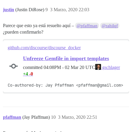
justin
(Justin DiRose)
9
3 Marzo, 2020 22:03
Parece que esto ya está resuelto aquí –
@pfaffman
@rahilqf
¿pueden confirmarlo?
github.com/discourse/discourse_docker
Unfreeze Gemfile in import templates
committed
04:08PM - 02 Mar 20 UTC
gschlager
+4
-0
Co-authored-by: Jay Pfaffman <pfaffman@gmail.com>
pfaffman
(Jay Pfaffman)
10
3 Marzo, 2020 22:51