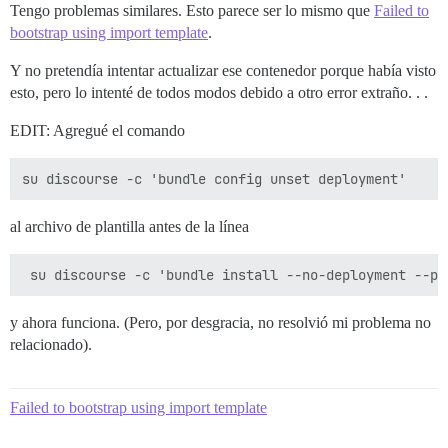
Tengo problemas similares. Esto parece ser lo mismo que
Failed to
--------------------

bootstrap using import template
.
Pups::ExecError: cd /var/www/discourse && su discours
Location of failure: /pups/lib/pups/exec_command.rb:11
exec failed with the params {"cd"=>"$home", "cmd"=>["
Y no pretendía intentar actualizar ese contenedor porque había visto
75b27d60e1dc3a4b5d76bc75f2874ebf405fe29edfebec3cb80923
esto, pero lo intenté de todos modos debido a otro error extraño. . .
** FAILED TO BOOTSTRAP ** please scroll up and look f
EDIT: Agregué el comando
al archivo de plantilla antes de la línea
y ahora funciona. (Pero, por desgracia, no resolvió mi problema no
relacionado).
Failed to bootstrap using import template