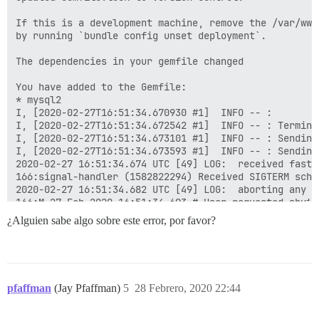
If this is a development machine, remove the /var/www
by running `bundle config unset deployment`.

The dependencies in your gemfile changed

You have added to the Gemfile:

* mysql2

I, [2020-02-27T16:51:34.670930 #1]  INFO -- : 

I, [2020-02-27T16:51:34.672542 #1]  INFO -- : Termina
I, [2020-02-27T16:51:34.673101 #1]  INFO -- : Sending
I, [2020-02-27T16:51:34.673593 #1]  INFO -- : Sending
2020-02-27 16:51:34.674 UTC [49] LOG:  received fast s
166:signal-handler (1582822294) Received SIGTERM sched
2020-02-27 16:51:34.682 UTC [49] LOG:  aborting any ac
166:M 27 Feb 2020 16:51:34.693 # User requested shutdo
166:M 27 Feb 2020 16:51:34.695 * Saving the final RDB
¿Alguien sabe algo sobre este error, por favor?
2020-02-27 16:51:34.698 UTC [49] LOG:  worker process
2020-02-27 16:51:34.701 UTC [53] LOG:  shutting down

166:M 27 Feb 2020 16:51:34.741 * DB saved on disk

166:M 27 Feb 2020 16:51:34.742 # Redis is now ready to
2020-02-27 16:51:34.786 UTC [49] LOG:  database system
pfaffman
(Jay Pfaffman)
5
28 Febrero, 2020 22:44
FAILED
