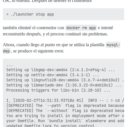
OK, lo entendí. Después de detener el contenedor
también eliminé el contenedor con
docker rm app
e intenté
reconstruirlo después, y el proceso continuó sin problemas.
Ahora, cuando llego al punto en que se utiliza la plantilla
mysql-
dep
, se produce el siguiente error.
...

Setting up libgmp-dev:amd64 (2:6.1.2+dfsg-4) ...

Setting up nettle-dev:amd64 (3.4.1-1) ...

Setting up libgnutls28-dev:amd64 (3.6.7-4+deb10u2) ...
Setting up libmariadb-dev (1:10.3.22-0+deb10u1) ...

Processing triggers for libc-bin (2.28-10) ...

I, [2020-02-27T16:51:33.937186 #1]  INFO -- : > cd /v
[DEPRECATED] The `--path` flag is deprecated because 
[DEPRECATED] The `--without` flag is deprecated becau
You are trying to install in deployment mode after cha
your Gemfile. Run `bundle install` elsewhere and add t
updated Gemfile.lock to version control.
