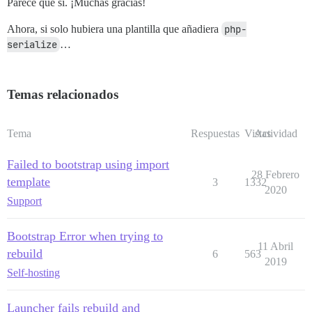
Parece que sí. ¡Muchas gracias!
Ahora, si solo hubiera una plantilla que añadiera
php-
serialize
…
Temas relacionados
Tema
Respuestas
Vistas
Actividad
Failed to bootstrap using import
28 Febrero
template
3
1332
2020
Support
Bootstrap Error when trying to
11 Abril
rebuild
6
563
2019
Self-hosting
Launcher fails rebuild and