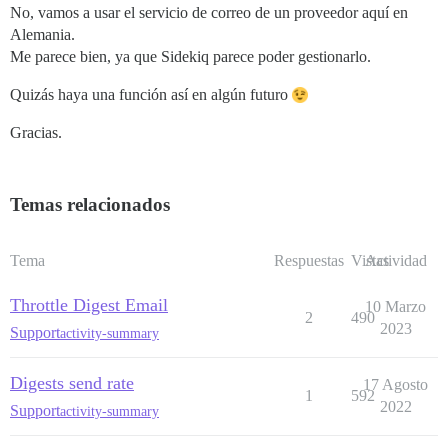
No, vamos a usar el servicio de correo de un proveedor aquí en
Alemania.
Me parece bien, ya que Sidekiq parece poder gestionarlo.
Quizás haya una función así en algún futuro
Gracias.
Temas relacionados
Tema
Respuestas
Vistas
Actividad
Throttle Digest Email
10 Marzo
2
490
2023
Support
activity-summary
Digests send rate
17 Agosto
1
592
2022
Support
activity-summary