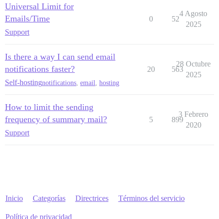
Universal Limit for
4 Agosto
Emails/Time
0
52
2025
Support
Is there a way I can send email
28 Octubre
notifications faster?
20
563
2025
Self-hosting
notifications
,
email
,
hosting
How to limit the sending
3 Febrero
frequency of summary mail?
5
899
2020
Support
Inicio
Categorías
Directrices
Términos del servicio
Política de privacidad