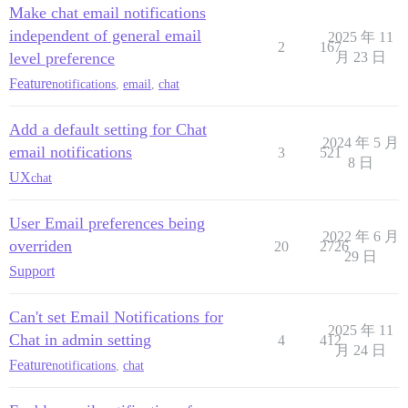
Make chat email notifications
independent of general email
2025 年 11
2
167
level preference
月 23 日
Feature
notifications
,
email
,
chat
Add a default setting for Chat
2024 年 5 月
email notifications
3
521
8 日
UX
chat
User Email preferences being
2022 年 6 月
overriden
20
2726
29 日
Support
Can't set Email Notifications for
2025 年 11
Chat in admin setting
4
412
月 24 日
Feature
notifications
,
chat