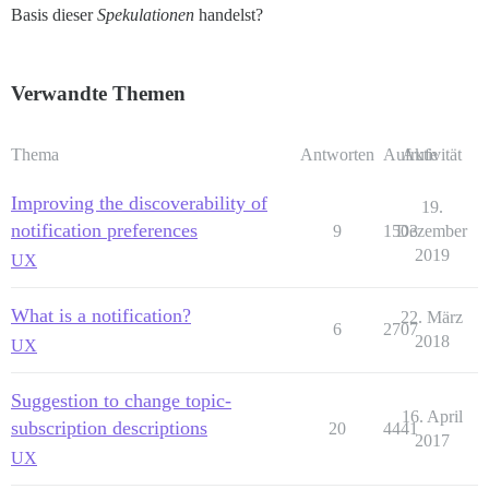
Basis dieser
Spekulationen
handelst?
Verwandte Themen
Thema
Antworten
Aufrufe
Aktivität
Improving the discoverability of
19.
notification preferences
9
1503
Dezember
2019
UX
What is a notification?
22. März
6
2707
2018
UX
Suggestion to change topic-
16. April
subscription descriptions
20
4441
2017
UX