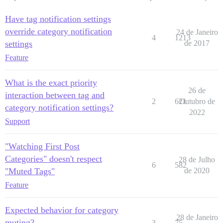
Have tag notification settings
override category notification
24 de Janeiro
4
1213
settings
de 2017
Feature
What is the exact priority
26 de
interaction between tag and
2
621
Outubro de
category notification settings?
2022
Support
"Watching First Post
Categories" doesn't respect
28 de Julho
6
582
"Muted Tags"
de 2020
Feature
Expected behavior for category
28 de Janeiro
muting?
3
75