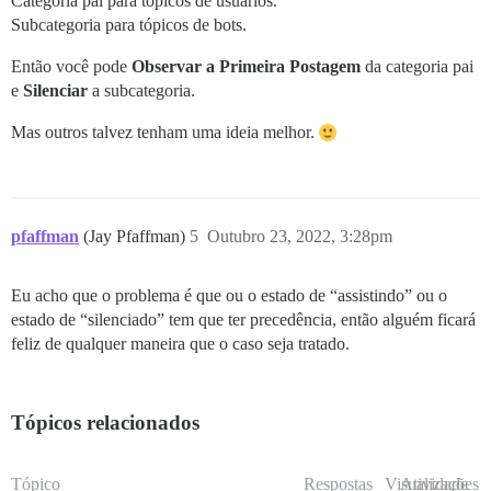
Categoria pai para tópicos de usuários.
Subcategoria para tópicos de bots.
Então você pode
Observar a Primeira Postagem
da categoria pai
e
Silenciar
a subcategoria.
Mas outros talvez tenham uma ideia melhor.
pfaffman
(Jay Pfaffman)
5
Outubro 23, 2022, 3:28pm
Eu acho que o problema é que ou o estado de “assistindo” ou o
estado de “silenciado” tem que ter precedência, então alguém ficará
feliz de qualquer maneira que o caso seja tratado.
Tópicos relacionados
Tópico
Respostas
Visualizações
Atividade