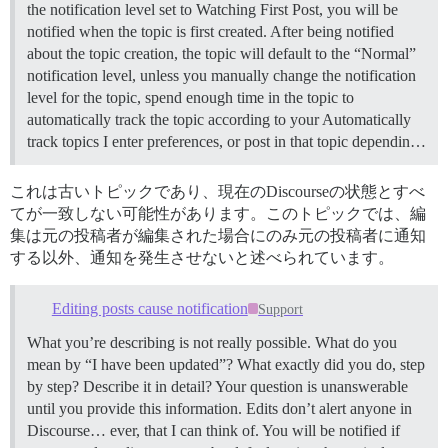
the notification level set to Watching First Post, you will be
notified when the topic is first created. After being notified
about the topic creation, the topic will default to the “Normal”
notification level, unless you manually change the notification
level for the topic, spend enough time in the topic to
automatically track the topic according to your Automatically
track topics I enter preferences, or post in that topic dependin…
これは古いトピックであり、現在のDiscourseの状態とすべ
てが一致しない可能性があります。このトピックでは、編
集は元の投稿者が編集された場合にのみ元の投稿者に通知
する以外、通知を発生させないと述べられています。
Editing posts cause notification
Support
What you’re describing is not really possible. What do you
mean by “I have been updated”? What exactly did you do, step
by step? Describe it in detail? Your question is unanswerable
until you provide this information. Edits don’t alert anyone in
Discourse… ever, that I can think of. You will be notified if