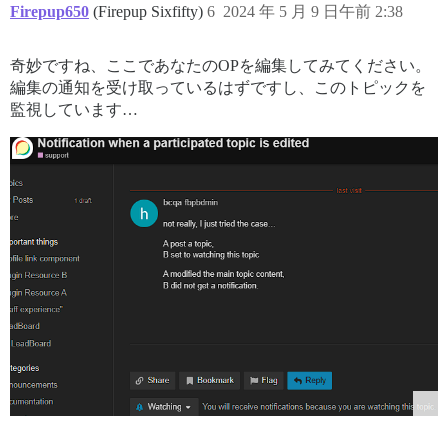
Firepup650
(Firepup Sixfifty)
6
2024 年 5 月 9 日午前 2:38
奇妙ですね、ここであなたのOPを編集してみてください。
編集の通知を受け取っているはずですし、このトピックを
監視しています…