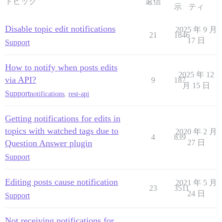
トピック
返信
示
ティ
Disable topic edit notifications
2025 年 9 月
21
1846
17 日
Support
How to notify when posts edits
2025 年 12
via API?
9
187
月 15 日
Support
notifications
,
rest-api
Getting notifications for edits in
topics with watched tags due to
2020 年 2 月
4
839
Question Answer plugin
27 日
Support
Editing posts cause notification
2021 年 5 月
23
3511
24 日
Support
Not receiving notifications for