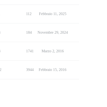
1
112
Febbraio 11, 2025
3
184
Novembre 29, 2024
8
1741
Marzo 2, 2016
2
3944
Febbraio 15, 2016