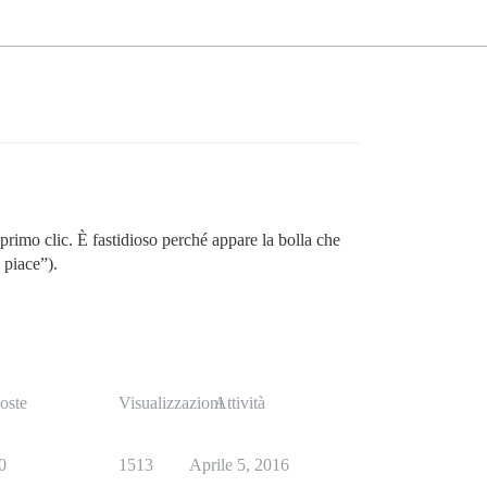
primo clic. È fastidioso perché appare la bolla che
 piace”).
oste
Visualizzazioni
Attività
0
1513
Aprile 5, 2016