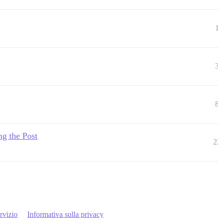
ng the Post
2
rvizio
Informativa sulla privacy