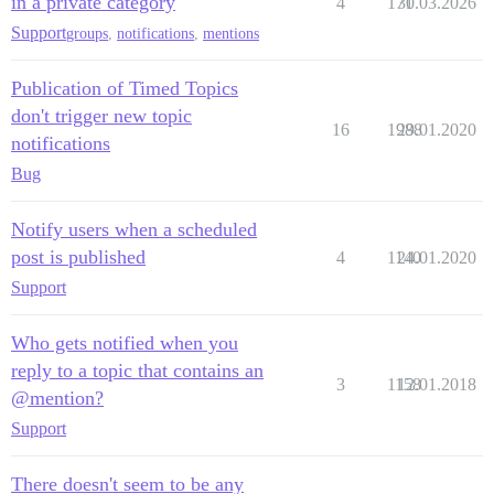
in a private category
4
171
30.03.2026
Support
groups
,
notifications
,
mentions
Publication of Timed Topics
don't trigger new topic
16
1988
29.01.2020
notifications
Bug
Notify users when a scheduled
post is published
4
1140
24.01.2020
Support
Who gets notified when you
reply to a topic that contains an
3
1158
12.01.2018
@mention?
Support
There doesn't seem to be any