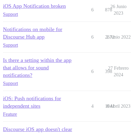
iOS App Notification broken
26 Junio
6
878
2023
Support
Notifications on mobile for
Discourse Hub app
6
2672
2 Junio 2022
Support
Is there a setting within the app
that allows for sound
27 Febrero
6
398
notifications?
2024
Support
iOS: Push notifications for
independent sites
4
1041
8 Abril 2023
Feature
Discourse iOS app doesn't clear