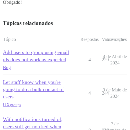
Obrigado!
Tópicos relacionados
Tópico
Respostas
Visualizações
Atividade
Add users to group using email
4 de Abril de
ids does not work as expected
4
229
2024
Bug
Let staff know when you're
going to do a bulk contact of
9 de Maio de
4
244
users
2024
UX
groups
With notifications turned of,
7 de
users still get notified when