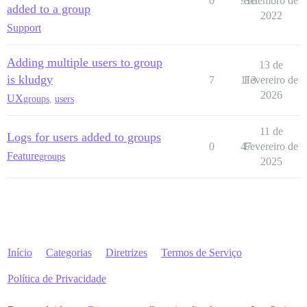
0
916
Setembro de
added to a group
2022
Support
Adding multiple users to group
13 de
is kludgy
7
113
Fevereiro de
2026
UX
groups
,
users
11 de
Logs for users added to groups
0
47
Fevereiro de
Feature
groups
2025
Início
Categorias
Diretrizes
Termos de Serviço
Política de Privacidade