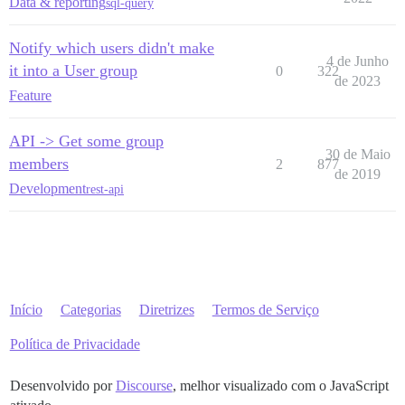
Data & reporting
sql-query
Notify which users didn't make
4 de Junho
it into a User group
0
322
de 2023
Feature
API -> Get some group
30 de Maio
members
2
877
de 2019
Development
rest-api
Início
Categorias
Diretrizes
Termos de Serviço
Política de Privacidade
Desenvolvido por
Discourse
, melhor visualizado com o JavaScript