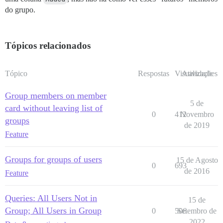
do grupo.
Tópicos relacionados
Tópico
Respostas
Visualizações
Atividade
Group members on member
5 de
card without leaving list of
0
412
Novembro
groups
de 2019
Feature
Groups for groups of users
15 de Agosto
0
693
de 2016
Feature
Queries: All Users Not in
15 de
Group; All Users in Group
0
506
Setembro de
2022