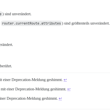
e
) sind unverändert.
.
router.currentRoute.attributes
) sind größtenteils unverändert.
erändert.
erührt.
mit einer Deprecation-Meldung geshimmt.
↩︎
de mit einer Deprecation-Meldung geshimmt.
↩︎
t einer Deprecation-Meldung geshimmt.
↩︎