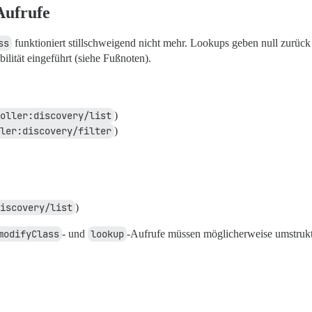
ufrufe
ss
funktioniert stillschweigend nicht mehr. Lookups geben null zurück
lität eingeführt (siehe Fußnoten).
oller:discovery/list
)
ler:discovery/filter
)
iscovery/list
)
modifyClass
- und
lookup
-Aufrufe müssen möglicherweise umstrukt