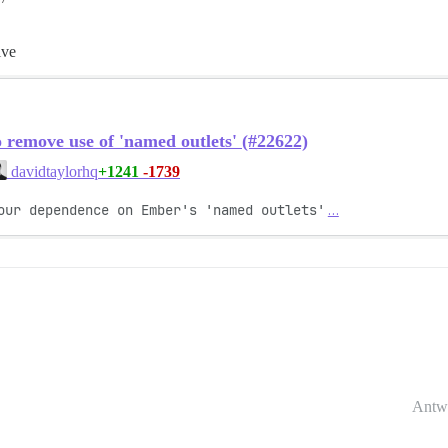
ive
 remove use of 'named outlets' (#22622)
+1241
-1739
davidtaylorhq
our dependence on Ember's 'named outlets'
…
Antw