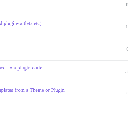
1
d plugin-outlets etc)
1
ct to a plugin outlet
3
plates from a Theme or Plugin