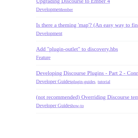
Upgrading Discourse to Ember 4
Development
ember
Is there a theming 'map'? (An easy way to fin
Development
Add "plugin-outlet" to discovery.hbs
Feature
Developing Discourse Plugins - Part 2 - Conne
Developer Guides
plugin-guides
,
tutorial
(not recommended) Overriding Discourse tem
Developer Guides
how-to