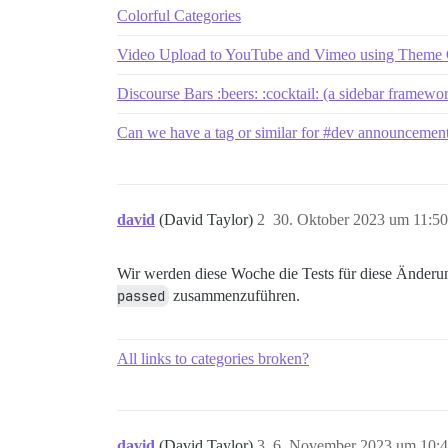
Colorful Categories
Video Upload to YouTube and Vimeo using Theme
Discourse Bars :beers: :cocktail: (a sidebar framewo
Can we have a tag or similar for #dev announcemen
david
(David Taylor)
2
30. Oktober 2023 um 11:50
Wir werden diese Woche die Tests für diese Änderu
passed
zusammenzuführen.
All links to categories broken?
david
(David Taylor)
3
6. November 2023 um 10: