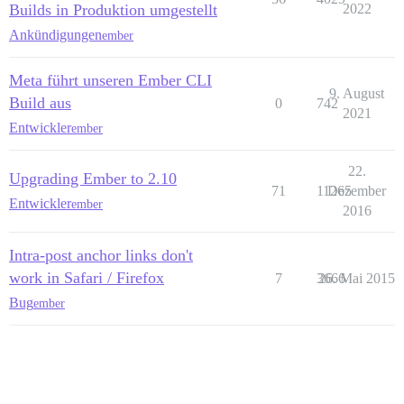
Builds in Produktion umgestellt
2022
Ankündigungen
ember
Meta führt unseren Ember CLI
9. August
Build aus
0
742
2021
Entwickler
ember
22.
Upgrading Ember to 2.10
71
11265
Dezember
Entwickler
ember
2016
Intra-post anchor links don't
work in Safari / Firefox
7
3666
26. Mai 2015
Bug
ember