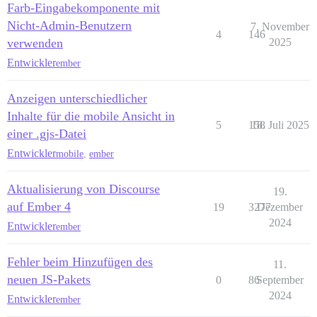
Farb-Eingabekomponente mit
Nicht-Admin-Benutzern
7. November
4
146
verwenden
2025
Entwickler
ember
Anzeigen unterschiedlicher
Inhalte für die mobile Ansicht in
5
158
18. Juli 2025
einer .gjs-Datei
Entwickler
mobile
,
ember
Aktualisierung von Discourse
19.
auf Ember 4
19
3277
Dezember
2024
Entwickler
ember
Fehler beim Hinzufügen des
11.
neuen JS-Pakets
0
86
September
2024
Entwickler
ember