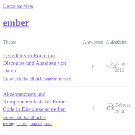
Discourse Meta
ember
Thema
Antworten
Aufrufe
Aktivität
Erstellen von Routen in
Discourse und Anzeigen von
18. August
0
11838
Daten
2016
Entwicklerhandbücher
ember
,
tutorial
Akzeptanztests und
Komponententests für Ember-
23. Februar
3
4305
Code in Discourse schreiben
2024
Entwicklerhandbücher
testing
,
ember
,
tutorial
,
code