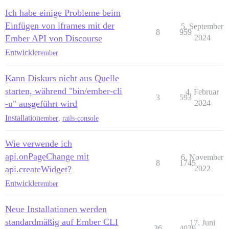
Ich habe einige Probleme beim
Einfügen von iframes mit der
5. September
8
959
Ember API von Discourse
2024
Entwickler
ember
Kann Diskurs nicht aus Quelle
starten, während "bin/ember-cli
4. Februar
3
593
-u" ausgeführt wird
2024
Installation
ember
,
rails-console
Wie verwende ich
api.onPageChange mit
6. November
8
1745
api.createWidget?
2022
Entwickler
ember
Neue Installationen werden
standardmäßig auf Ember CLI
17. Juni
36
4029