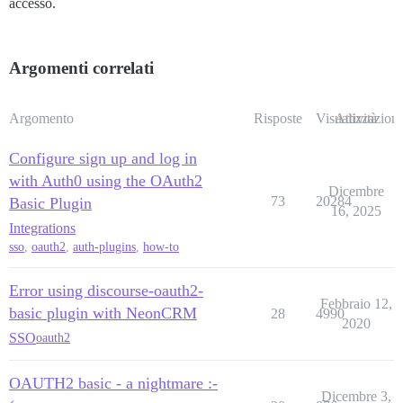
accesso.
Argomenti correlati
Argomento
Risposte
Visualizzazioni
Attività
Configure sign up and log in
with Auth0 using the OAuth2
Dicembre
73
20284
Basic Plugin
16, 2025
Integrations
sso
,
oauth2
,
auth-plugins
,
how-to
Error using discourse-oauth2-
Febbraio 12,
basic plugin with NeonCRM
28
4990
2020
SSO
oauth2
OAUTH2 basic - a nightmare :-
Dicembre 3,