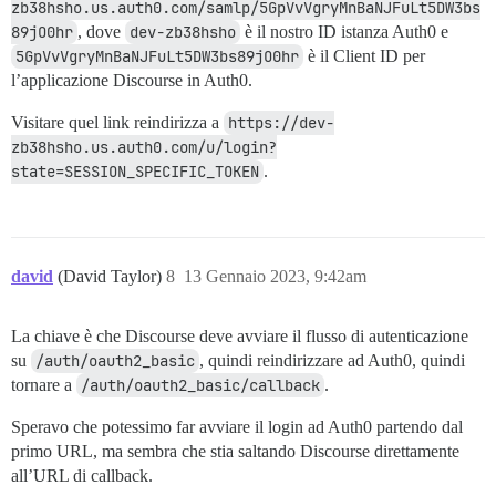
zb38hsho.us.auth0.com/samlp/5GpVvVgryMnBaNJFuLt5DW3bs
89jO0hr
, dove
dev-zb38hsho
è il nostro ID istanza Auth0 e
5GpVvVgryMnBaNJFuLt5DW3bs89jO0hr
è il Client ID per
l’applicazione Discourse in Auth0.
Visitare quel link reindirizza a
https://dev-
zb38hsho.us.auth0.com/u/login?
state=SESSION_SPECIFIC_TOKEN
.
david
(David Taylor)
8
13 Gennaio 2023, 9:42am
La chiave è che Discourse deve avviare il flusso di autenticazione
su
/auth/oauth2_basic
, quindi reindirizzare ad Auth0, quindi
tornare a
/auth/oauth2_basic/callback
.
Speravo che potessimo far avviare il login ad Auth0 partendo dal
primo URL, ma sembra che stia saltando Discourse direttamente
all’URL di callback.