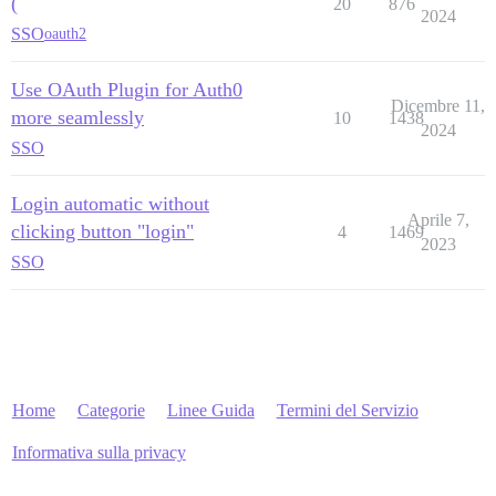
(
20
876
2024
SSO
oauth2
Use OAuth Plugin for Auth0
Dicembre 11,
more seamlessly
10
1438
2024
SSO
Login automatic without
Aprile 7,
clicking button "login"
4
1469
2023
SSO
Home
Categorie
Linee Guida
Termini del Servizio
Informativa sulla privacy