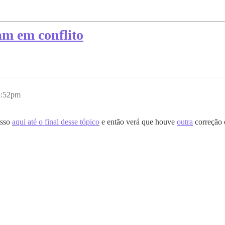
am em conflito
 3:52pm
isso
aqui até o final desse tópico
e então verá que houve
outra
correção 