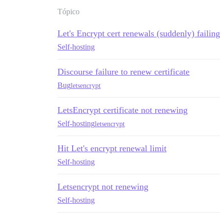
Tópico
Let's Encrypt cert renewals (suddenly) failing
Self-hosting
Discourse failure to renew certificate
Bug
letsencrypt
LetsEncrypt certificate not renewing
Self-hosting
letsencrypt
Hit Let's encrypt renewal limit
Self-hosting
Letsencrypt not renewing
Self-hosting