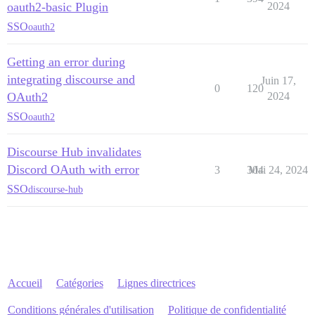
oauth2-basic Plugin
2024
SSO
oauth2
Getting an error during
integrating discourse and
Juin 17,
0
120
OAuth2
2024
SSO
oauth2
Discourse Hub invalidates
Discord OAuth with error
3
304
Mai 24, 2024
SSO
discourse-hub
Accueil
Catégories
Lignes directrices
Conditions générales d'utilisation
Politique de confidentialité