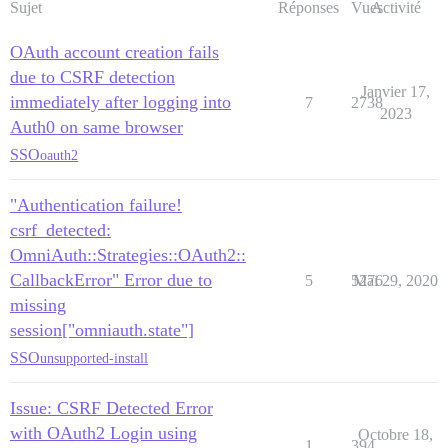
Sujet
Réponses
Vues
Activité
OAuth account creation fails
due to CSRF detection
Janvier 17,
immediately after logging into
7
2738
2023
Auth0 on same browser
SSO
oauth2
"Authentication failure!
csrf_detected:
OmniAuth::Strategies::OAuth2::
CallbackError" Error due to
5
5276
Mai 29, 2020
missing
session["omniauth.state"]
SSO
unsupported-install
Issue: CSRF Detected Error
with OAuth2 Login using
Octobre 18,
1
394