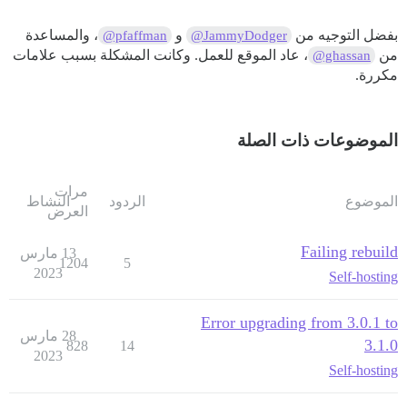
بفضل التوجيه من
و
، والمساعدة
@pfaffman
@JammyDodger
من
، عاد الموقع للعمل. وكانت المشكلة بسبب علامات
@ghassan
مكررة.
الموضوعات ذات الصلة
مرات
الموضوع
الردود
النشاط
العرض
Failing rebuild
13 مارس
1204
5
2023
Self-hosting
Error upgrading from 3.0.1 to
28 مارس
3.1.0
828
14
2023
Self-hosting