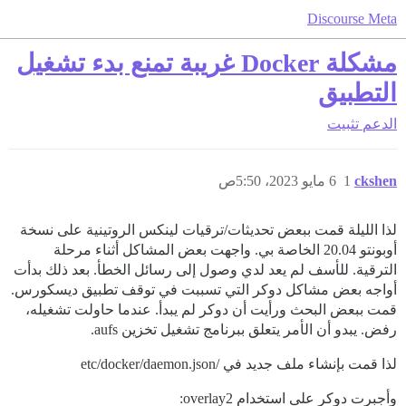
Discourse Meta
مشكلة Docker غريبة تمنع بدء تشغيل
التطبيق
الدعم
تثبيت
ckshen
1
6 مايو 2023، 5:50ص
لذا الليلة قمت ببعض تحديثات/ترقيات لينكس الروتينية على نسخة
أوبونتو 20.04 الخاصة بي. واجهت بعض المشاكل أثناء مرحلة
الترقية. للأسف لم يعد لدي وصول إلى رسائل الخطأ. بعد ذلك بدأت
أواجه بعض مشاكل دوكر التي تسببت في توقف تطبيق ديسكورس.
قمت ببعض البحث ورأيت أن دوكر لم يبدأ. عندما حاولت تشغيله،
رفض. يبدو أن الأمر يتعلق ببرنامج تشغيل تخزين aufs.
لذا قمت بإنشاء ملف جديد في /etc/docker/daemon.json
وأجبرت دوكر على استخدام overlay2: