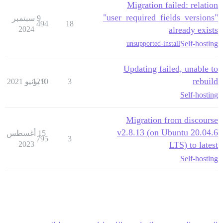
Migration failed: relation
"user_required_fields_versions"
9 سبتمبر
494
18
2024
already exists
Self-hosting
unsupported-install
Updating failed, unable to
rebuild
3
9 يونيو 2021
1210
Self-hosting
Migration from discourse
v2.8.13 (on Ubuntu 20.04.6
15 أغسطس
795
3
2023
LTS) to latest
Self-hosting