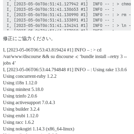
修正にご協力ください。
I, [2023-05-06T06:53:43.819424
#1
] INFO – : > cd
/var/www/discourse && su discourse -c ‘bundle install --retry 3 --
jobs 4’
I, [2023-05-06T06:53:44.794848
#1
] INFO – : Using rake 13.0.6
Using concurrent-ruby 1.2.2
Using i18n 1.12.0
Using minitest 5.18.0
Using tzinfo 2.0.6
Using activesupport 7.0.4.3
Using builder 3.2.4
Using erubi 1.12.0
Using racc 1.6.2
Using nokogiri 1.14.3 (x86_64-linux)