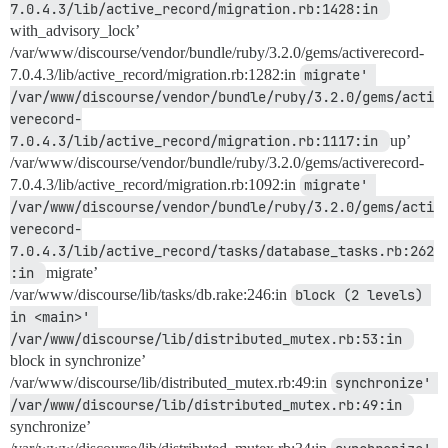
7.0.4.3/lib/active_record/migration.rb:1428:in 
with_advisory_lock’
/var/www/discourse/vendor/bundle/ruby/3.2.0/gems/activerecord-
7.0.4.3/lib/active_record/migration.rb:1282:in
migrate' 
/var/www/discourse/vendor/bundle/ruby/3.2.0/gems/acti
verecord-
7.0.4.3/lib/active_record/migration.rb:1117:in 
up’
/var/www/discourse/vendor/bundle/ruby/3.2.0/gems/activerecord-
7.0.4.3/lib/active_record/migration.rb:1092:in
migrate' 
/var/www/discourse/vendor/bundle/ruby/3.2.0/gems/acti
verecord-
7.0.4.3/lib/active_record/tasks/database_tasks.rb:262
:in 
migrate’
/var/www/discourse/lib/tasks/db.rake:246:in
block (2 levels) 
in <main>' 
/var/www/discourse/lib/distributed_mutex.rb:53:in 
block in synchronize’
/var/www/discourse/lib/distributed_mutex.rb:49:in
synchronize' 
/var/www/discourse/lib/distributed_mutex.rb:49:in 
synchronize’