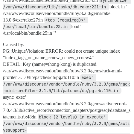
/var/www/discourse/lib/distributed_mutex.rb:34:in
synchronize' 
/var/www/discourse/lib/tasks/db.rake:221:in 
block in ’
/var/www/discourse/vendor/bundle/ruby/3.2.0/gems/rake-
13.0.6/exe/rake:27:in
<top (required)>' 
/usr/local/bin/bundle:25:in 
load’
/usr/local/bin/bundle:25:in `’
Caused by:
PG::UniqueViolation: ERROR: could not create unique index
“index_tags_on_name_ccnew_ccnew_ccnew4”
DETAIL: Key (name)=(hong-kong) is duplicated.
/var/www/discourse/vendor/bundle/ruby/3.2.0/gems/rack-mini-
profiler-3.1.0/lib/patches/db/pg.rb:110:in
exec' 
/var/www/discourse/vendor/bundle/ruby/3.2.0/gems/rack
-mini-profiler-3.1.0/lib/patches/db/pg.rb:110:in 
async_exec’
/var/www/discourse/vendor/bundle/ruby/3.2.0/gems/activerecord-
7.0.4.3/lib/active_record/connection_adapters/postgresql/database_s
tatements.rb:48:in
block (2 levels) in execute' 
/var/www/discourse/vendor/bundle/ruby/3.2.0/gems/acti
vesupport-