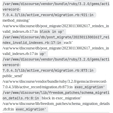
/var/www/discourse/vendor/bundle/ruby/3.2.0/gems/acti
verecord-
7.0.4.3/lib/active_record/migration.rb:921:in 
method_missing’
/var/www/discourse/db/post_migrate/20230113002617_reindex_in
valid_indexes.rb:17:in
block in up' 
/var/www/discourse/db/post_migrate/20230113002617_rei
ndex_invalid_indexes.rb:17:in 
each’
/var/www/discourse/db/post_migrate/20230113002617_reindex_in
valid_indexes.rb:17:in
up' 
/var/www/discourse/vendor/bundle/ruby/3.2.0/gems/acti
verecord-
7.0.4.3/lib/active_record/migration.rb:873:in 
public_send’
/var/www/discourse/vendor/bundle/ruby/3.2.0/gems/activerecord-
7.0.4.3/lib/active_record/migration.rb:873:in
exec_migration' 
/var/www/discourse/lib/freedom_patches/schema_migrati
on_details.rb:8:in 
block in exec_migration’
/var/www/discourse/lib/freedom_patches/schema_migration_details
.rb:8:in
exec_migration' 