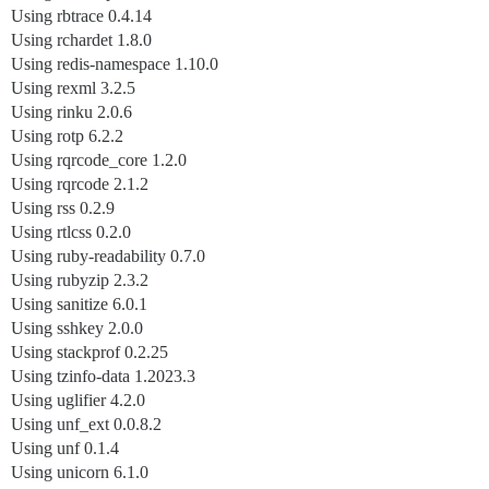
Using rbtrace 0.4.14
Using rchardet 1.8.0
Using redis-namespace 1.10.0
Using rexml 3.2.5
Using rinku 2.0.6
Using rotp 6.2.2
Using rqrcode_core 1.2.0
Using rqrcode 2.1.2
Using rss 0.2.9
Using rtlcss 0.2.0
Using ruby-readability 0.7.0
Using rubyzip 2.3.2
Using sanitize 6.0.1
Using sshkey 2.0.0
Using stackprof 0.2.25
Using tzinfo-data 1.2023.3
Using uglifier 4.2.0
Using unf_ext 0.0.8.2
Using unf 0.1.4
Using unicorn 6.1.0