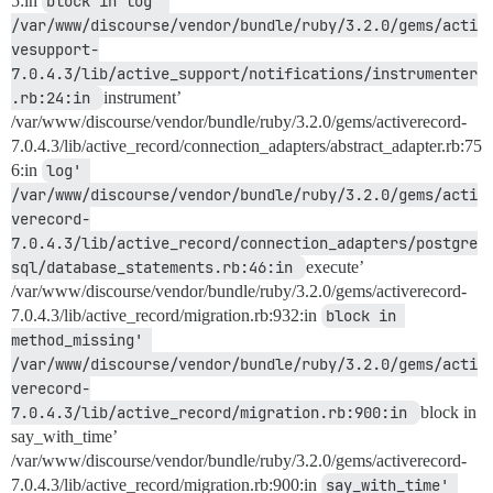
5:in
block in log' 
/var/www/discourse/vendor/bundle/ruby/3.2.0/gems/acti
vesupport-
7.0.4.3/lib/active_support/notifications/instrumenter
.rb:24:in 
instrument’
/var/www/discourse/vendor/bundle/ruby/3.2.0/gems/activerecord-
7.0.4.3/lib/active_record/connection_adapters/abstract_adapter.rb:75
6:in
log' 
/var/www/discourse/vendor/bundle/ruby/3.2.0/gems/acti
verecord-
7.0.4.3/lib/active_record/connection_adapters/postgre
sql/database_statements.rb:46:in 
execute’
/var/www/discourse/vendor/bundle/ruby/3.2.0/gems/activerecord-
7.0.4.3/lib/active_record/migration.rb:932:in
block in 
method_missing' 
/var/www/discourse/vendor/bundle/ruby/3.2.0/gems/acti
verecord-
7.0.4.3/lib/active_record/migration.rb:900:in 
block in
say_with_time’
/var/www/discourse/vendor/bundle/ruby/3.2.0/gems/activerecord-
7.0.4.3/lib/active_record/migration.rb:900:in
say_with_time' 