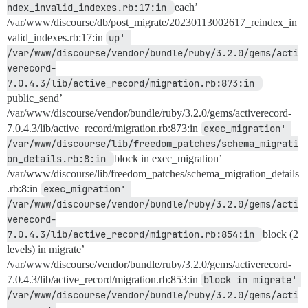
ndex_invalid_indexes.rb:17:in 
each’
/var/www/discourse/db/post_migrate/20230113002617_reindex_in
valid_indexes.rb:17:in
up' 
/var/www/discourse/vendor/bundle/ruby/3.2.0/gems/acti
verecord-
7.0.4.3/lib/active_record/migration.rb:873:in 
public_send’
/var/www/discourse/vendor/bundle/ruby/3.2.0/gems/activerecord-
7.0.4.3/lib/active_record/migration.rb:873:in
exec_migration' 
/var/www/discourse/lib/freedom_patches/schema_migrati
on_details.rb:8:in 
block in exec_migration’
/var/www/discourse/lib/freedom_patches/schema_migration_details
.rb:8:in
exec_migration' 
/var/www/discourse/vendor/bundle/ruby/3.2.0/gems/acti
verecord-
7.0.4.3/lib/active_record/migration.rb:854:in 
block (2
levels) in migrate’
/var/www/discourse/vendor/bundle/ruby/3.2.0/gems/activerecord-
7.0.4.3/lib/active_record/migration.rb:853:in
block in migrate' 
/var/www/discourse/vendor/bundle/ruby/3.2.0/gems/acti