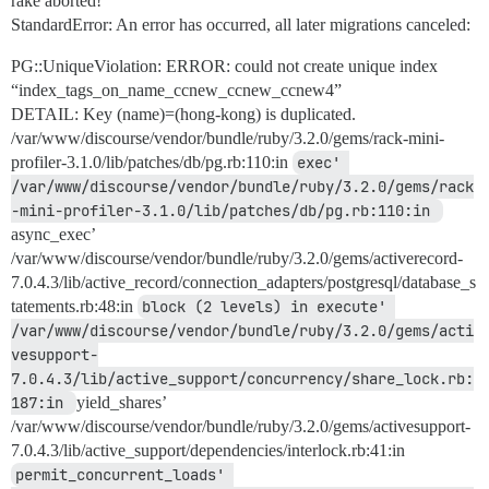
rake aborted!
StandardError: An error has occurred, all later migrations canceled:
PG::UniqueViolation: ERROR: could not create unique index
“index_tags_on_name_ccnew_ccnew_ccnew4”
DETAIL: Key (name)=(hong-kong) is duplicated.
/var/www/discourse/vendor/bundle/ruby/3.2.0/gems/rack-mini-
profiler-3.1.0/lib/patches/db/pg.rb:110:in
exec' 
/var/www/discourse/vendor/bundle/ruby/3.2.0/gems/rack
-mini-profiler-3.1.0/lib/patches/db/pg.rb:110:in 
async_exec’
/var/www/discourse/vendor/bundle/ruby/3.2.0/gems/activerecord-
7.0.4.3/lib/active_record/connection_adapters/postgresql/database_s
tatements.rb:48:in
block (2 levels) in execute' 
/var/www/discourse/vendor/bundle/ruby/3.2.0/gems/acti
vesupport-
7.0.4.3/lib/active_support/concurrency/share_lock.rb:
187:in 
yield_shares’
/var/www/discourse/vendor/bundle/ruby/3.2.0/gems/activesupport-
7.0.4.3/lib/active_support/dependencies/interlock.rb:41:in
permit_concurrent_loads' 