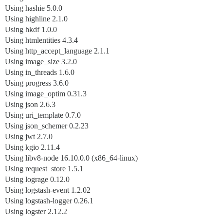
Using hashie 5.0.0
Using highline 2.1.0
Using hkdf 1.0.0
Using htmlentities 4.3.4
Using http_accept_language 2.1.1
Using image_size 3.2.0
Using in_threads 1.6.0
Using progress 3.6.0
Using image_optim 0.31.3
Using json 2.6.3
Using uri_template 0.7.0
Using json_schemer 0.2.23
Using jwt 2.7.0
Using kgio 2.11.4
Using libv8-node 16.10.0.0 (x86_64-linux)
Using request_store 1.5.1
Using lograge 0.12.0
Using logstash-event 1.2.02
Using logstash-logger 0.26.1
Using logster 2.12.2