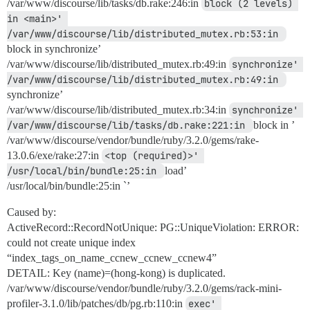
/var/www/discourse/lib/tasks/db.rake:246:in
block (2 levels) 
in <main>' 
/var/www/discourse/lib/distributed_mutex.rb:53:in 
block in synchronize’
/var/www/discourse/lib/distributed_mutex.rb:49:in
synchronize' 
/var/www/discourse/lib/distributed_mutex.rb:49:in 
synchronize’
/var/www/discourse/lib/distributed_mutex.rb:34:in
synchronize' 
/var/www/discourse/lib/tasks/db.rake:221:in 
block in ’
/var/www/discourse/vendor/bundle/ruby/3.2.0/gems/rake-
13.0.6/exe/rake:27:in
<top (required)>' 
/usr/local/bin/bundle:25:in 
load’
/usr/local/bin/bundle:25:in `’
Caused by:
ActiveRecord::RecordNotUnique: PG::UniqueViolation: ERROR:
could not create unique index
“index_tags_on_name_ccnew_ccnew_ccnew4”
DETAIL: Key (name)=(hong-kong) is duplicated.
/var/www/discourse/vendor/bundle/ruby/3.2.0/gems/rack-mini-
profiler-3.1.0/lib/patches/db/pg.rb:110:in
exec' 