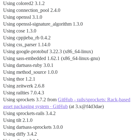
Using colored2 3.1.2
Using connection_pool 2.4.0
Using openssl 3.1.0
Using openssl-signature_algorithm 1.3.0
Using cose 1.3.0
Using cppjieba_rb 0.4.2
Using css_parser 1.14.0
Using google-protobuf 3.22.3 (x86_64-linux)
Using sass-embedded 1.62.1 (x86_64-linux-gnu)
Using dartsass-ruby 3.0.1
Using method_source 1.0.0
Using thor 1.2.1
Using zeitwerk 2.6.8
Using railties 7.0.4.3
Using sprockets 3.7.2 from
GitHub - rails/sprockets: Rack-based
asset packaging system · GitHub
(at 3.x@f4d3dae)
Using sprockets-rails 3.4.2
Using tilt 2.1.0
Using dartsass-sprockets 3.0.0
Using diffy 3.4.2