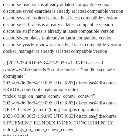
discourse-reactions is already at latest compatible version
discourse-saved-searches is already at latest compatible version
discourse-spoiler-alert is already at latest compatible version
discourse-staff-alias is already at latest compatible version
discourse-staff-notes is already at latest compatible version
discourse-templates is already at latest compatible version
discourse-yearly-review is already at latest compatible version
docker_manager is already at latest compatible version
I, [2023-05-06T06:53:47.522929
#1
] INFO – : > cd
/var/www/discourse && su discourse -c ‘bundle exec rake
db:migrate’
2023-05-06 06:54:19.095 UTC [863] discourse@discourse
ERROR: could not create unique index
“index_tags_on_name_ccnew_ccnew_ccnew4”
2023-05-06 06:54:19.095 UTC [863] discourse@discourse
DETAIL: Key (name)=(hong-kong) is duplicated.
2023-05-06 06:54:19.095 UTC [863] discourse@discourse
STATEMENT: REINDEX INDEX CONCURRENTLY
index_tags_on_name_ccnew_ccnew