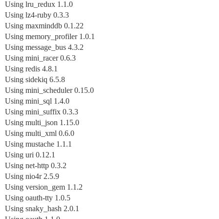
Using lru_redux 1.1.0
Using lz4-ruby 0.3.3
Using maxminddb 0.1.22
Using memory_profiler 1.0.1
Using message_bus 4.3.2
Using mini_racer 0.6.3
Using redis 4.8.1
Using sidekiq 6.5.8
Using mini_scheduler 0.15.0
Using mini_sql 1.4.0
Using mini_suffix 0.3.3
Using multi_json 1.15.0
Using multi_xml 0.6.0
Using mustache 1.1.1
Using uri 0.12.1
Using net-http 0.3.2
Using nio4r 2.5.9
Using version_gem 1.1.2
Using oauth-tty 1.0.5
Using snaky_hash 2.0.1