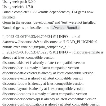
Using web-push 3.0.0
Using webrick 1.7.0
Bundle complete! 136 Gemfile dependencies, 174 gems now
installed.
Gems in the groups ‘development’ and ‘test’ were not installed.
Bundled gems are installed into
./vendor/bundle
I, [2023-05-06T06:53:44.795634
#1
] INFO – : > cd
/var/www/discourse && su discourse -c ‘LOAD_PLUGINS=0
bundle exec rake plugin:pull_compatible_all’
I, [2023-05-06T06:53:47.522575
#1
] INFO – : discourse-affiliate is
already at latest compatible version
discourse-akismet is already at latest compatible version
discourse-bcc is already at latest compatible version
discourse-data-explorer is already at latest compatible version
discourse-events is already at latest compatible version
discourse-follow is already at latest compatible version
discourse-layouts is already at latest compatible version
discourse-locations is already at latest compatible version
discourse-perspective-api is already at latest compatible version
discourse-push-notifications is already at latest compatible version