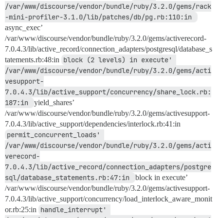
/var/www/discourse/vendor/bundle/ruby/3.2.0/gems/rack
-mini-profiler-3.1.0/lib/patches/db/pg.rb:110:in 
async_exec’
/var/www/discourse/vendor/bundle/ruby/3.2.0/gems/activerecord-
7.0.4.3/lib/active_record/connection_adapters/postgresql/database_s
tatements.rb:48:in
block (2 levels) in execute' 
/var/www/discourse/vendor/bundle/ruby/3.2.0/gems/acti
vesupport-
7.0.4.3/lib/active_support/concurrency/share_lock.rb:
187:in 
yield_shares’
/var/www/discourse/vendor/bundle/ruby/3.2.0/gems/activesupport-
7.0.4.3/lib/active_support/dependencies/interlock.rb:41:in
permit_concurrent_loads' 
/var/www/discourse/vendor/bundle/ruby/3.2.0/gems/acti
verecord-
7.0.4.3/lib/active_record/connection_adapters/postgre
sql/database_statements.rb:47:in 
block in execute’
/var/www/discourse/vendor/bundle/ruby/3.2.0/gems/activesupport-
7.0.4.3/lib/active_support/concurrency/load_interlock_aware_monit
or.rb:25:in
handle_interrupt' 