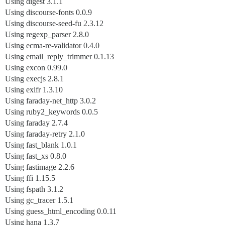
Using digest 3.1.1
Using discourse-fonts 0.0.9
Using discourse-seed-fu 2.3.12
Using regexp_parser 2.8.0
Using ecma-re-validator 0.4.0
Using email_reply_trimmer 0.1.13
Using excon 0.99.0
Using execjs 2.8.1
Using exifr 1.3.10
Using faraday-net_http 3.0.2
Using ruby2_keywords 0.0.5
Using faraday 2.7.4
Using faraday-retry 2.1.0
Using fast_blank 1.0.1
Using fast_xs 0.8.0
Using fastimage 2.2.6
Using ffi 1.15.5
Using fspath 3.1.2
Using gc_tracer 1.5.1
Using guess_html_encoding 0.0.11
Using hana 1.3.7