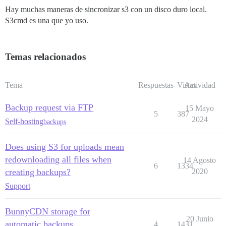
Hay muchas maneras de sincronizar s3 con un disco duro local.
S3cmd es una que yo uso.
Temas relacionados
Tema
Respuestas
Vistas
Actividad
Backup request via FTP
15 Mayo
5
387
2024
Self-hosting
backups
Does using S3 for uploads mean
redownloading all files when
14 Agosto
6
1334
creating backups?
2020
Support
BunnyCDN storage for
20 Junio
automatic backups
4
1431