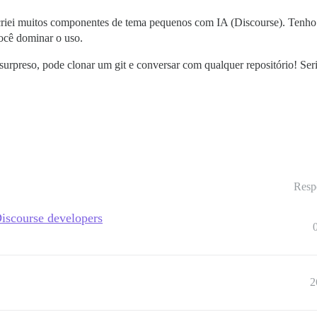
iei muitos componentes de tema pequenos com IA (Discourse). Tenho 
ocê dominar o uso.
á surpreso, pode clonar um git e conversar com qualquer repositório! S
Resp
Discourse developers
2