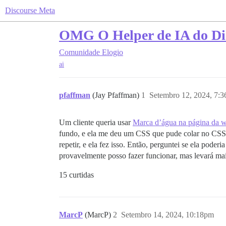
Discourse Meta
OMG O Helper de IA do Di
Comunidade
Elogio
ai
pfaffman
(Jay Pfaffman)
1
Setembro 12, 2024, 7:
Um cliente queria usar
Marca d’água na página da 
fundo, e ela me deu um CSS que pude colar no CSS d
repetir, e ela fez isso. Então, perguntei se ela pode
provavelmente posso fazer funcionar, mas levará mai
15 curtidas
MarcP
(MarcP)
2
Setembro 14, 2024, 10:18pm