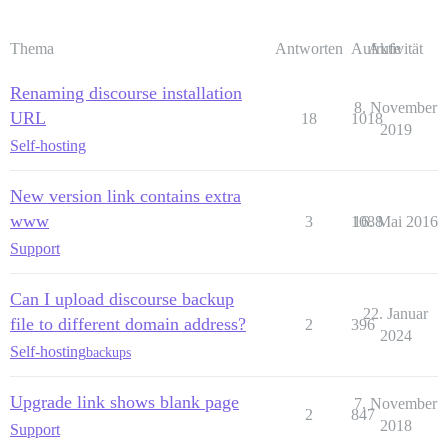
Thema
Antworten
Aufrufe
Aktivität
Renaming discourse installation
8. November
URL
18
1018
2019
Self-hosting
New version link contains extra
www
3
1088
16. Mai 2016
Support
Can I upload discourse backup
22. Januar
file to different domain address?
2
396
2024
Self-hosting
backups
Upgrade link shows blank page
7. November
2
847
2018
Support