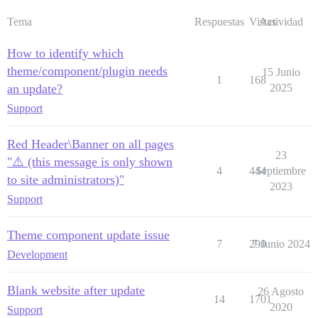
Tema
Respuestas
Vistas
Actividad
How to identify which
theme/component/plugin needs
15 Junio
1
168
an update?
2025
Support
Red Header\Banner on all pages
23
"⚠️ (this message is only shown
4
444
Septiembre
to site administrators)"
2023
Support
Theme component update issue
7
290
7 Junio 2024
Development
Blank website after update
26 Agosto
14
1701
2020
Support