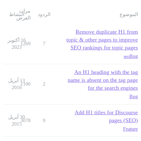
مرات
الموضوع
الردود
النشاط
العرض
Remove duplicate H1 from
topic & other pages to improve
16 أكتوبر
1269
7
2023
SEO rankings for topic pages
Bug
seo
An H1 heading with the tag
name is absent on the tag page
13 أبريل
1100
2
2016
for the search engines
Bug
Add H1 titles for Discourse
30 أبريل
pages (SEO)
3078
9
2015
Feature