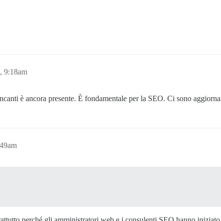
, 9:18am
canti è ancora presente. È fondamentale per la SEO. Ci sono aggiornam
:49am
rattutto perché gli amministratori web e i consulenti SEO hanno iniziato 