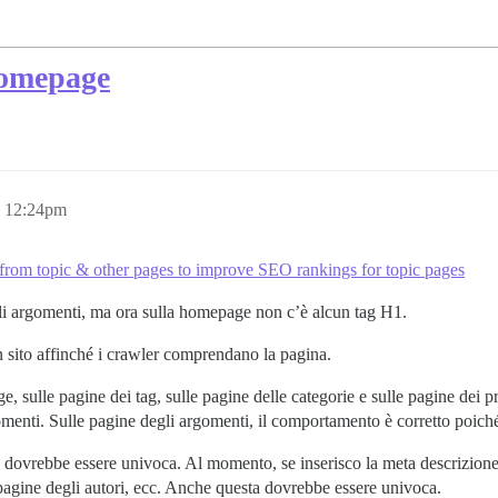
homepage
, 12:24pm
rom topic & other pages to improve SEO rankings for topic pages
egli argomenti, ma ora sulla homepage non c’è alcun tag H1.
n sito affinché i crawler comprendano la pagina.
ulle pagine dei tag, sulle pagine delle categorie e sulle pagine dei prof
omenti. Sulle pagine degli argomenti, il comportamento è corretto poic
 dovrebbe essere univoca. Al momento, se inserisco la meta descrizione n
e pagine degli autori, ecc. Anche questa dovrebbe essere univoca.