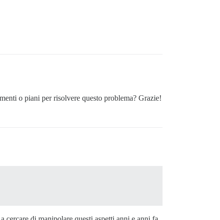
enti o piani per risolvere questo problema? Grazie!
a cercare di manipolare questi aspetti anni e anni fa.