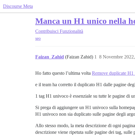
Discourse Meta
Manca un H1 unico nella 
Contribuisci
Funzionalità
seo
Faizan_Zahid
(Faizan Zahid)
1
8 Novembre 2022
Ho fatto questo l’ultima volta
Remove duplicate H1 f
e il team ha corretto il duplicato H1 dalle pagine d
1 tag H1 univoco è essenziale su tutte le pagine di u
Si prega di aggiungere un H1 univoco sulla homepage, s
H1 univoco non sia duplicato sulle pagine degli arg
Allo stesso modo, la meta descrizione di ogni pagina
descrizione viene ripetuta sulle pagine dei tag, sull