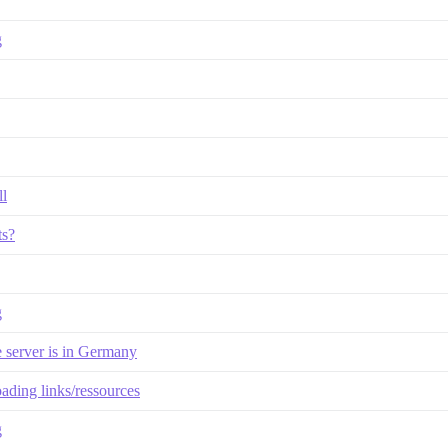
g
ll
ts?
g
 server is in Germany
ading links/ressources
g