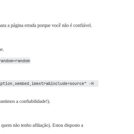
para a página errada porque você não é confiável.
he.
random=random
tion,oembed,imextra&include=source" -H  
antimos a confiabilidade!).
quem não tenho afiliação). Estou disposto a