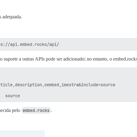
s adequada.
 suporte a outras APIs pode ser adicionado; no entanto, o embed.rocks


ticle,description,oembed,imextra&include=source

necida pelo
embed.rocks
.