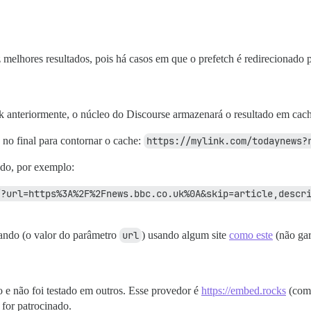
 melhores resultados, pois há casos em que o prefetch é redirecionado 
nk anteriormente, o núcleo do Discourse armazenará o resultado em cac
 no final para contornar o cache:
https://mylink.com/todaynews?
ndo, por exemplo:
?url=https%3A%2F%2Fnews.bbc.co.uk%0A&skip=article,descrip
ando (o valor do parâmetro
url
) usando algum site
como este
(não gar
e não foi testado em outros. Esse provedor é
https://embed.rocks
(com 
 for patrocinado.