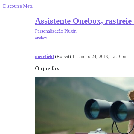
Discourse Meta
Assistente Onebox, rastreie 
Personalização
Plugin
onebox
merefield
(Robert)
1
Janeiro 24, 2019, 12:16pm
O que faz