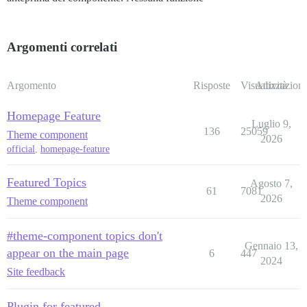
Argomenti correlati
Argomento
Risposte
Visualizzazioni
Attività
Homepage Feature
Luglio 9,
136
25059
Theme component
2026
official
,
homepage-feature
Featured Topics
Agosto 7,
61
7081
2026
Theme component
#theme-component topics don't
Gennaio 13,
appear on the main page
6
447
2024
Site feedback
Plugin for featured