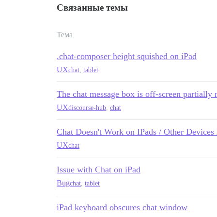
Связанные темы
Тема
.chat-composer height squished on iPad
UX
chat
,
tablet
The chat message box is off-screen partially m
UX
discourse-hub
,
chat
Chat Doesn't Work on IPads / Other Devices
UX
chat
Issue with Chat on iPad
Bug
chat
,
tablet
iPad keyboard obscures chat window