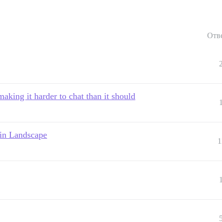
Отв
aking it harder to chat than it should
 in Landscape
1