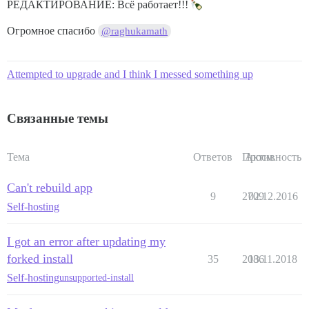
РЕДАКТИРОВАНИЕ: Всё работает!!!
Огромное спасибо
@raghukamath
Attempted to upgrade and I think I messed something up
Связанные темы
Тема
Ответов
Просм.
Активность
Can't rebuild app
9
2709
02.12.2016
Self-hosting
I got an error after updating my
forked install
35
2086
13.11.2018
Self-hosting
unsupported-install