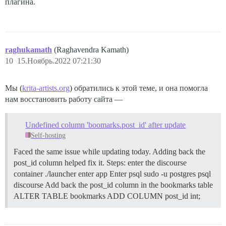
плагина.
raghukamath
(Raghavendra Kamath)
10
15.Ноябрь.2022 07:21:30
Мы (
krita-artists.org
) обратились к этой теме, и она помогла
нам восстановить работу сайта —
Undefined column 'boomarks.post_id' after update
Self-hosting
Faced the same issue while updating today. Adding back the
post_id column helped fix it. Steps: enter the discourse
container ./launcher enter app Enter psql sudo -u postgres psql
discourse Add back the post_id column in the bookmarks table
ALTER TABLE bookmarks ADD COLUMN post_id int;