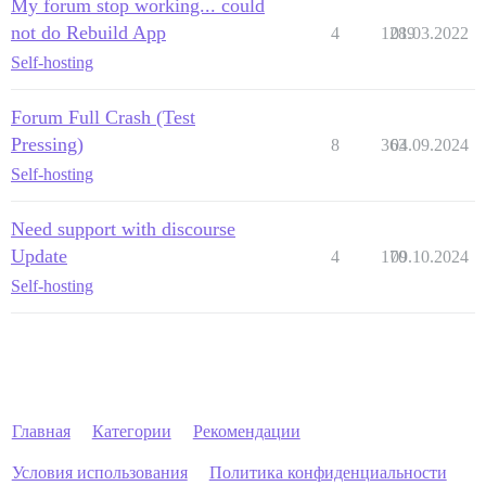
My forum stop working... could
not do Rebuild App
4
1289
01.03.2022
Self-hosting
Forum Full Crash (Test
Pressing)
8
363
04.09.2024
Self-hosting
Need support with discourse
Update
4
170
09.10.2024
Self-hosting
Главная
Категории
Рекомендации
Условия использования
Политика конфиденциальности