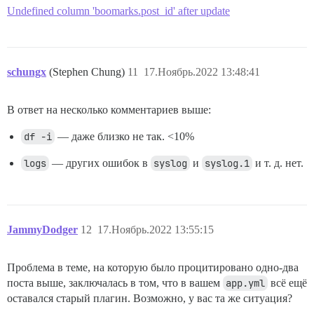
Undefined column 'boomarks.post_id' after update
schungx
(Stephen Chung)
11
17.Ноябрь.2022 13:48:41
В ответ на несколько комментариев выше:
df -i
— даже близко не так. <10%
logs
— других ошибок в
syslog
и
syslog.1
и т. д. нет.
JammyDodger
12
17.Ноябрь.2022 13:55:15
Проблема в теме, на которую было процитировано одно-два
поста выше, заключалась в том, что в вашем
app.yml
всё ещё
оставался старый плагин. Возможно, у вас та же ситуация?