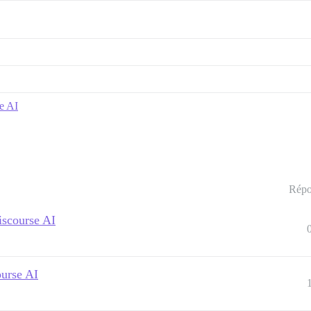
e AI
Répo
iscourse AI
urse AI