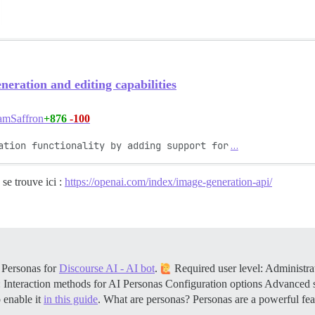
ation and editing capabilities
+876
-100
mSaffron
ation functionality by adding support for
…
e trouve ici :
https://openai.com/index/image-generation-api/
 Personas for
Discourse AI - AI bot
.
Required user level: Administrat
: Interaction methods for AI Personas Configuration options Advance
 enable it
in this guide
.
What are personas? Personas are a powerful fe