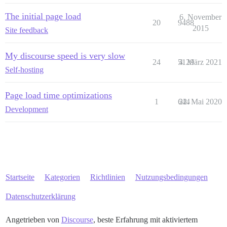
The initial page load
6. November
20
9488
2015
Site feedback
My discourse speed is very slow
24
5129
4. März 2021
Self-hosting
Page load time optimizations
1
644
22. Mai 2020
Development
Startseite
Kategorien
Richtlinien
Nutzungsbedingungen
Datenschutzerklärung
Angetrieben von
Discourse
, beste Erfahrung mit aktiviertem