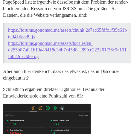
PageSpeed listete irgendwie dasselbe mit dem Problem der render-
blockierenden Ressourcen von JS/CSS auf. Die größten JS-
Dateien, die die Website verlangsamen, sind:
https://forums.gonomad.me/assets/chunk.2c7ac65fdfc1f35c61b
6.d41d8cd9.js
https://forums.gonomad.me/assets/locales/en-
d255b87afa1b13a48418c34b7c45d8aa69fce223261f36c9a101
fb022c7cb8e5.js
Aber auch hier denke ich, dass das etwas ist, das in Discourse
eingebaut ist?
Schließlich ergab ein direkter Lighthouse-Test aus der
Entwicklerkonsole eine Punktzahl von 63: