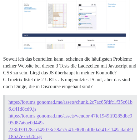
Soweit ich das beurteilen kann, scheinen die häufigsten Probleme
meiner Website bei diesen 3 Tests die Ladezeiten mit Javascript und
CSS zu sein. Liegt das JS überhaupt in meiner Kontrolle?
GTmetrix listet die 2 URLs als ungenutztes JS auf, aber das sind
doch Dinge, die in Discourse eingebaut sind?
https://forums.gonomad.me/assets/chunk.2c7ac65fdfc1f35c61b
6.d41d8cd9.js
https://forums.gonomad.me/assets/vendor.47fe1949ff0285dbc9
95d87a6ae0d449-
223fd39128ca149073c28a57e41e969bafdb0a241e1149adab69
18b27e7a3265.js