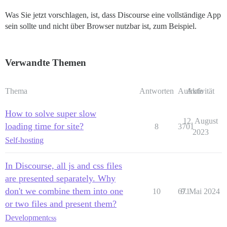
Was Sie jetzt vorschlagen, ist, dass Discourse eine vollständige App
sein sollte und nicht über Browser nutzbar ist, zum Beispiel.
Verwandte Themen
Thema
Antworten
Aufrufe
Aktivität
How to solve super slow
12. August
loading time for site?
8
3701
2023
Self-hosting
In Discourse, all js and css files
are presented separately. Why
don't we combine them into one
10
671
9. Mai 2024
or two files and present them?
Development
css