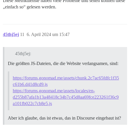
Diese Metrikdienste haben viele Probleme und selten können diese
„einfach so“ gelesen werden.
45thj5ej
11
6. April 2024 um 15:47
45thj5ej:
Die größten JS-Dateien, die die Website verlangsamen, sind:
https://forums.gonomad.me/assets/chunk.2c7ac65fdfc1f35
c61b6.d41d8cd9.js
https://forums.gonomad.me/assets/locales/en-
d255b87afa1b13a48418c34b7c45d8aa69fce223261f36c9
a101fb022c7cb8e5.js
Aber ich glaube, das ist etwas, das in Discourse eingebaut ist?