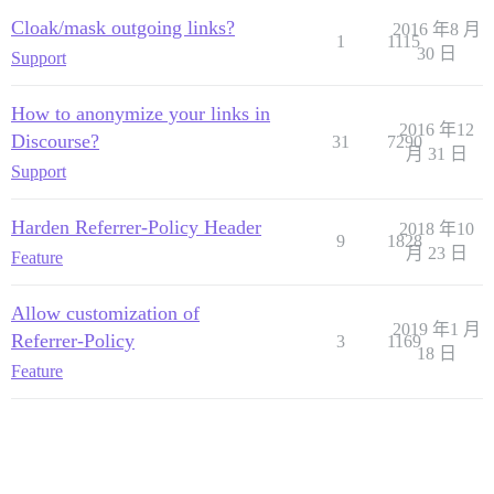
Cloak/mask outgoing links?
2016 年8 月
1
1115
30 日
Support
How to anonymize your links in
2016 年12
Discourse?
31
7290
月 31 日
Support
Harden Referrer-Policy Header
2018 年10
9
1828
月 23 日
Feature
Allow customization of
2019 年1 月
Referrer-Policy
3
1169
18 日
Feature