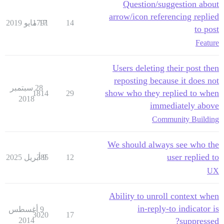
Question/suggestion about
arrow/icon referencing replied
14
17 مايو 2019
1791
to post
Feature
Users deleting their post then
reposting because it does not
28 سبتمبر
show who they replied to when
1814
29
2018
immediately above
Community Building
We should always see who the
user replied to
12
9 أبريل 2025
385
UX
Ability to unroll context when
in-reply-to indicator is
9 أغسطس
3020
17
2014
suppressed?