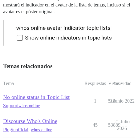
mostrará el indicador en el avatar de la lista de temas, incluso si el
avatar es el póster original.
Temas relacionados
Tema
Respuestas
Vistas
Actividad
No online status in Topic List
1
518
9 Junio 2022
Support
whos-online
Discourse Who's Online
21 Julio
45
53889
2026
Plugin
official
,
whos-online