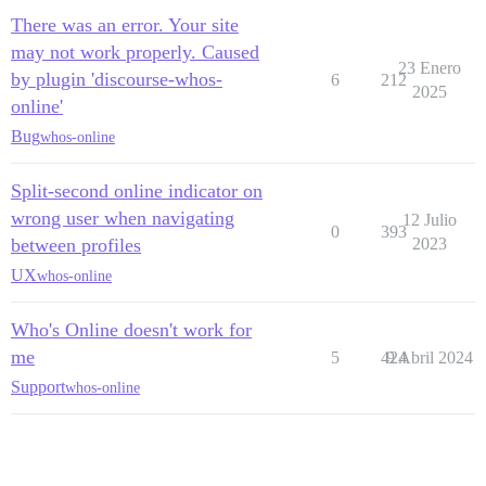
There was an error. Your site
may not work properly. Caused
23 Enero
by plugin 'discourse-whos-
6
212
2025
online'
Bug
whos-online
Split-second online indicator on
wrong user when navigating
12 Julio
0
393
between profiles
2023
UX
whos-online
Who's Online doesn't work for
me
5
424
9 Abril 2024
Support
whos-online