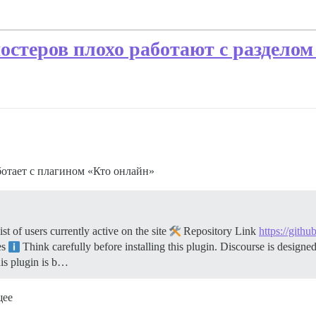
стеров плохо работают с разделом
ботает с плагином «Кто онлайн»
 of users currently active on the site
Repository Link
https://gith
es
Think carefully before installing this plugin. Discourse is designed
s plugin is b…
щее