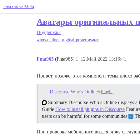
Discourse Meta
Аватары оригинальных по
Поддержка
,
whos-online
original-poster-avatar
Fma965
(Fma965)
1
12.Май.2022 13:16:41
Привет, похоже, этот компонент темы плохо ра
Discourse Who's Online
Plugin
Summary Discourse Who’s Online displays a list
Guide
How to install plugins in Discourse
Featur
users can be harmful for some communities
Thi
При проверке мобильного вида я вижу следую