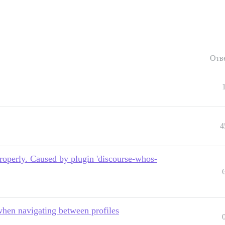
Отв
4
roperly. Caused by plugin 'discourse-whos-
when navigating between profiles