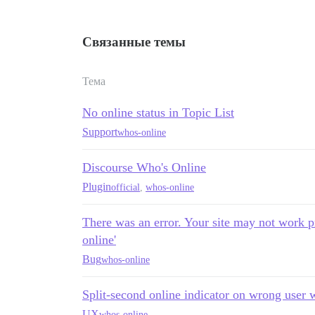
Связанные темы
Тема
No online status in Topic List
Support
whos-online
Discourse Who's Online
Plugin
official
,
whos-online
There was an error. Your site may not work p
online'
Bug
whos-online
Split-second online indicator on wrong user 
UX
whos-online