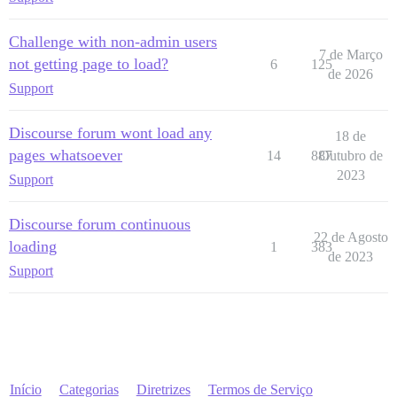
Challenge with non-admin users
7 de Março
not getting page to load?
6
125
de 2026
Support
Discourse forum wont load any
18 de
pages whatsoever
14
887
Outubro de
2023
Support
Discourse forum continuous
22 de Agosto
loading
1
383
de 2023
Support
Início
Categorias
Diretrizes
Termos de Serviço