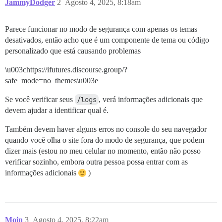
JammyDodger
2
Agosto 4, 2025, 8:18am
Parece funcionar no modo de segurança com apenas os temas
desativados, então acho que é um componente de tema ou código
personalizado que está causando problemas
\u003chttps://ifutures.discourse.group/?
safe_mode=no_themes\u003e
Se você verificar seus
/logs
, verá informações adicionais que
devem ajudar a identificar qual é.
Também devem haver alguns erros no console do seu navegador
quando você olha o site fora do modo de segurança, que podem
dizer mais (estou no meu celular no momento, então não posso
verificar sozinho, embora outra pessoa possa entrar com as
informações adicionais
)
Moin
3
Agosto 4, 2025, 8:22am