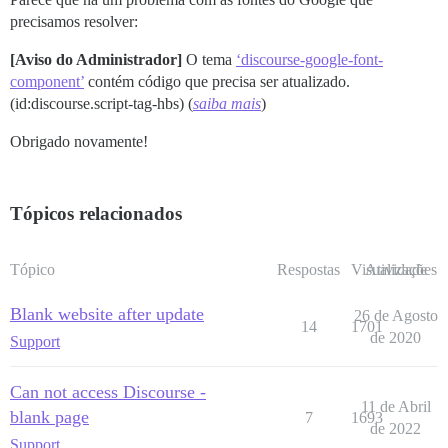
precisamos resolver:
[Aviso do Administrador]
O tema
‘discourse-google-font-
component’
contém código que precisa ser atualizado.
(id:discourse.script-tag-hbs) (
saiba mais
)
Obrigado novamente!
Tópicos relacionados
Tópico
Respostas
Visualizações
Atividade
Blank website after update
26 de Agosto
14
1701
de 2020
Support
Can not access Discourse -
11 de Abril
blank page
7
1693
de 2022
Support