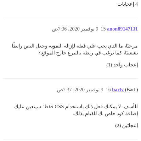
4 إعجابات
anon89147131
15
9 نوفمبر 2020، 7:36ص
مرحبًا، ما الذي يجب علي فعله لإزالة التمويه وجعل النص رابطًا
تشعبيًا، كما نرغب في ربطه بالتبرع خارج الموقع؟
إعجاب واحد (1)
(Bart )
bartv
16
9 نوفمبر 2020، 7:37ص
للأسف، لا يمكنك فعل ذلك باستخدام CSS فقط؛ سيتعين عليك
إضافة كود خاص بك للقيام بذلك.
}

إعجابَين (2)