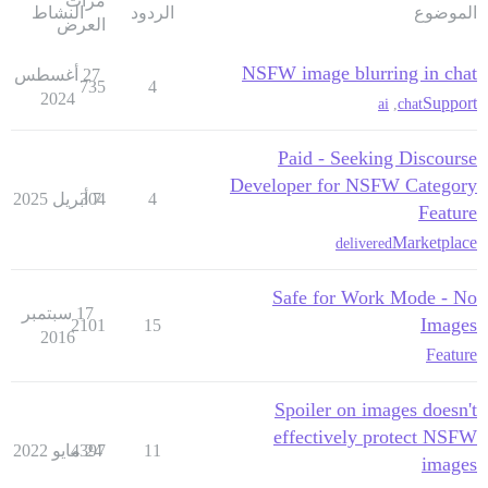
مرات
الموضوع
الردود
النشاط
العرض
NSFW image blurring in chat
27 أغسطس
735
4
2024
Support
ai
,
chat
Paid - Seeking Discourse
Developer for NSFW Category
4
7 أبريل 2025
304
Feature
Marketplace
delivered
Safe for Work Mode - No
17 سبتمبر
Images
2101
15
2016
Feature
Spoiler on images doesn't
effectively protect NSFW
11
24 مايو 2022
4397
images