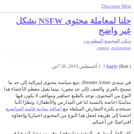
Discourse Meta
حلنا لمعاملة محتوى NSFW بشكل
غير واضح
ويكي المجتمع
المطورون
,
content
explanation
(Bart )
bartv
1
1 أغسطس 2019، 7:38ص
في منتدى Blender Artists، نتبع سياسة محتوى ليبرالية إلى حد ما
تسمح بالعري والعنف (إلى حد معين). بينما يقبل معظم الأعضاء هذا
النوع من المحتوى، توجد بالطبع جماهير ومواقف لا يكون فيها
مناسبًا (خاصة بالنسبة لنا في المدارس والأطفال). ونظرًا لأننا
نستخدم بكثرة المعارض المبلطة مع
إضافة معاينة قائمة المواضيع
،
احتجنا إلى طريقة لجعل هذا النوع من المحتوى اختياريًا وإخفاؤه
افتراضيًا عن أعينكم.
كان الحل أسهل في التنفيذ مما توقعنا، وقررت مشاركته هنا في