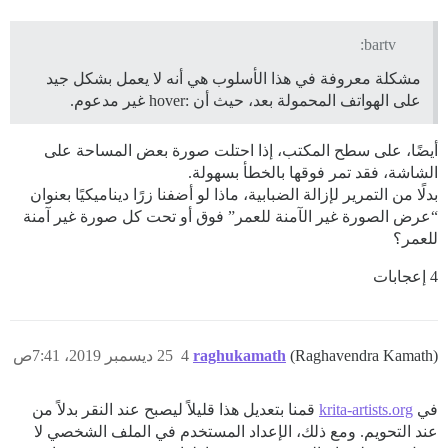
bartv:
مشكلة معروفة في هذا الأسلوب هي أنه لا يعمل بشكل جيد
على الهواتف المحمولة بعد، حيث أن :hover غير مدعوم.
أيضًا، على سطح المكتب، إذا احتلت صورة بعض المساحة على
الشاشة، فقد تمر فوقها بالخطأ بسهولة.
بدلًا من التمرير لإزالة الضبابية، ماذا لو أضفنا زرًا ديناميكيًا بعنوان
“عرض الصورة غير الآمنة للعمر” فوق أو تحت كل صورة غير آمنة
للعمر؟
4 إعجابات
(Raghavendra Kamath)
raghukamath
4
25 ديسمبر 2019، 7:41ص
في
krita-artists.org
قمنا بتعديل هذا قليلاً ليصبح عند النقر بدلاً من
عند التحويم. ومع ذلك، الإعداد المستخدم في الملف الشخصي لا