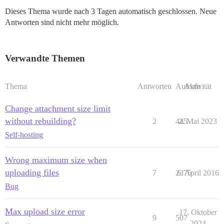
Dieses Thema wurde nach 3 Tagen automatisch geschlossen. Neue
Antworten sind nicht mehr möglich.
Verwandte Themen
Thema
Antworten
Aufrufe
Aktivität
Change attachment size limit
without rebuilding?
2
445
2. Mai 2023
Self-hosting
Wrong maximum size when
uploading files
7
2375
6. April 2016
Bug
Max upload size error
17. Oktober
9
507
2024