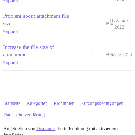
Support
Problem about attachment file
31. August
size
1
694
2022
Support
Increase the file size of
attachment
1
595
6. März 2023
Support
Startseite
Kategorien
Richtlinien
Nutzungsbedingungen
Datenschutzerklärung
Angetrieben von
Discourse
, beste Erfahrung mit aktiviertem