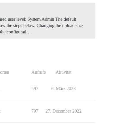
red user level: System Admin The default
low the steps below.
Changing the upload size
 the configurati…
orten
Aufrufe
Aktivität
1
597
6. März 2023
2
797
27. Dezember 2022