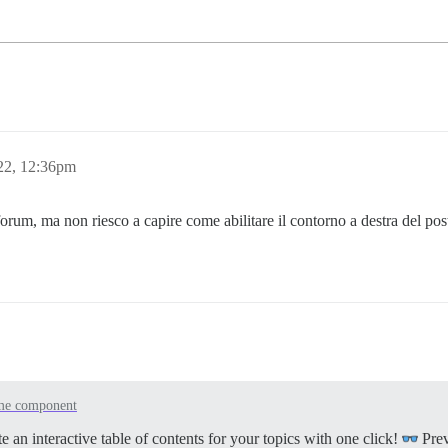
22, 12:36pm
rum, ma non riesco a capire come abilitare il contorno a destra del post i
me component
n interactive table of contents for your topics with one click!
Pre