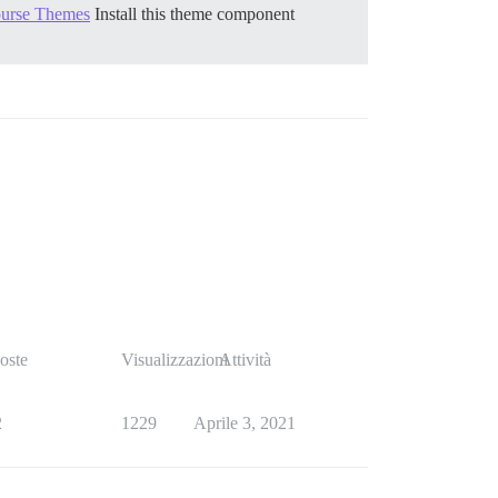
course Themes
Install this theme component
oste
Visualizzazioni
Attività
2
1229
Aprile 3, 2021