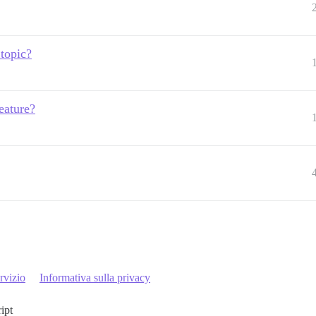
 topic?
eature?
rvizio
Informativa sulla privacy
ript