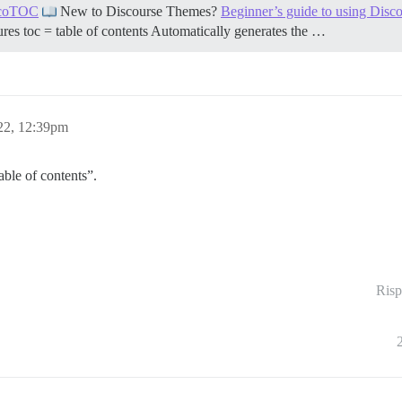
iscoTOC
New to Discourse Themes?
Beginner’s guide to using Dis
ures toc = table of contents Automatically generates the …
22, 12:39pm
able of contents”.
Risp