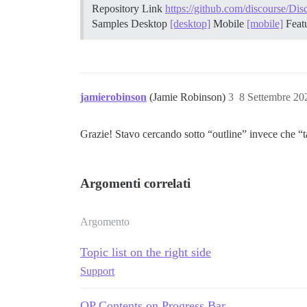
Repository Link
https://github.com/discourse/D
Samples Desktop
[desktop]
Mobile
[mobile]
Feat
jamierobinson
(Jamie Robinson)
3
8 Settembre 20
Grazie! Stavo cercando sotto “outline” invece che “t
Argomenti correlati
Argomento
Topic list on the right side
Support
OP Contents on Progress Bar