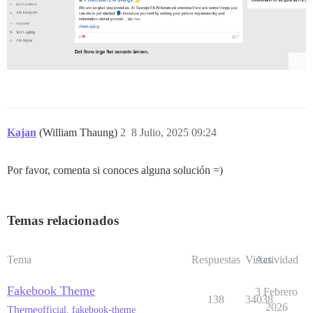
Kajan
(William Thaung)
2
8 Julio, 2025 09:24
Por favor, comenta si conoces alguna solución =)
Temas relacionados
Tema
Respuestas
Vistas
Actividad
Fakebook Theme
3 Febrero
138
34038
2026
Theme
official
,
fakebook-theme