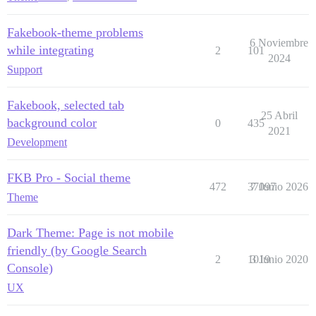
Fakebook-theme problems
6 Noviembre
while integrating
2
101
2024
Support
Fakebook, selected tab
25 Abril
background color
0
435
2021
Development
FKB Pro - Social theme
472
37097
7 Junio 2026
Theme
Dark Theme: Page is not mobile
friendly (by Google Search
2
1019
3 Junio 2020
Console)
UX