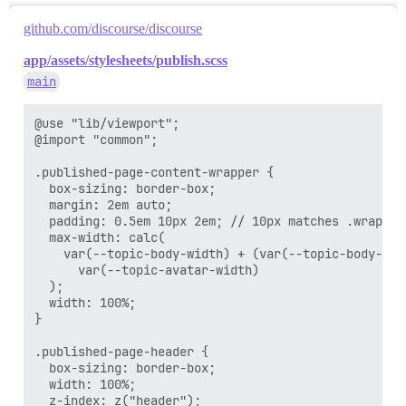
github.com/discourse/discourse
app/assets/stylesheets/publish.scss
main
@use "lib/viewport";

@import "common";

.published-page-content-wrapper {

  box-sizing: border-box;

  margin: 2em auto;

  padding: 0.5em 10px 2em; // 10px matches .wrap

  max-width: calc(

    var(--topic-body-width) + (var(--topic-body-wid
      var(--topic-avatar-width)

  );

  width: 100%;

}

.published-page-header {

  box-sizing: border-box;

  width: 100%;

  z-index: z("header");
