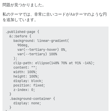
問題が見つかりました。
私のテーマでは、非常に古いコードがAirテーマのような円
を追加しています。
.published-page {

  &::before {

    background: linear-gradient(

      90deg,

      var(--tertiary-hover) 0%,

      var(--tertiary) 100%

    );

    clip-path: ellipse(148% 70% at 91% -14%);

    content: "";

    width: 100%;

    height: 100%;

    display: block;

    position: fixed;

    z-index: 0;

  }

  .background-container {

    display: none;

  }
