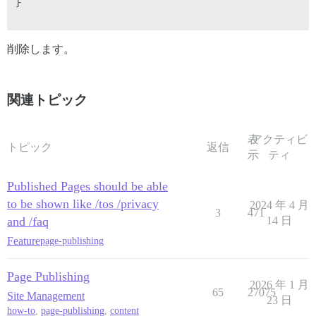
}

削除します。
関連トピック
表
アクティビ
トピック
返信
示
ティ
Published Pages should be able
to be shown like /tos /privacy
2024 年 4 月
3
471
and /faq
14 日
Feature
page-publishing
Page Publishing
2026 年 1 月
65
27075
Site Management
23 日
how-to
,
page-publishing
,
content