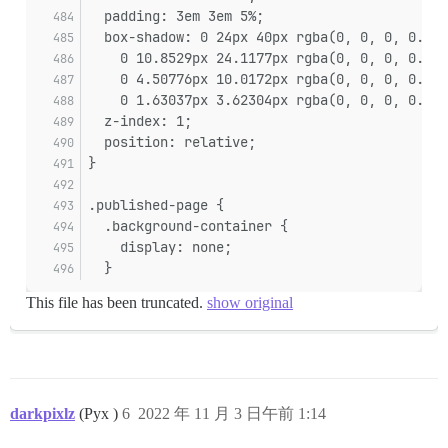
  padding: 3em 3em 5%;
  box-shadow: 0 24px 40px rgba(0, 0, 0, 0.07)
    0 10.8529px 24.1177px rgba(0, 0, 0, 0.045
    0 4.50776px 10.0172px rgba(0, 0, 0, 0.035
    0 1.63037px 3.62304px rgba(0, 0, 0, 0.024
  z-index: 1;
  position: relative;
}
.published-page {
  .background-container {
    display: none;
  }
This file has been truncated.
show original
darkpixlz
(Pyx )
6
2022 年 11 月 3 日午前 1:14