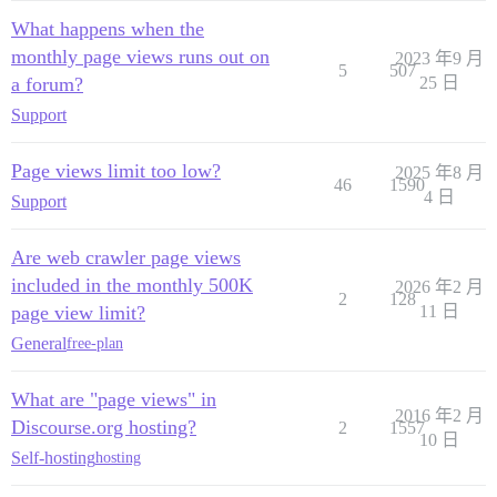
What happens when the
monthly page views runs out on
2023 年9 月
5
507
a forum?
25 日
Support
Page views limit too low?
2025 年8 月
46
1590
4 日
Support
Are web crawler page views
included in the monthly 500K
2026 年2 月
2
128
page view limit?
11 日
General
free-plan
What are "page views" in
2016 年2 月
Discourse.org hosting?
2
1557
10 日
Self-hosting
hosting