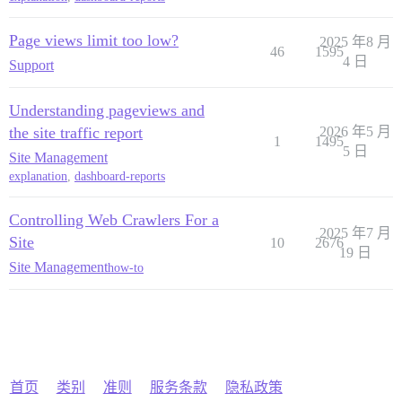
Page views limit too low?
2025 年8 月
46
1595
4 日
Support
Understanding pageviews and
the site traffic report
2026 年5 月
1
1495
5 日
Site Management
explanation
,
dashboard-reports
Controlling Web Crawlers For a
2025 年7 月
Site
10
2676
19 日
Site Management
how-to
首页
类别
准则
服务条款
隐私政策