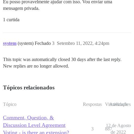
Eu posso provavelmente ajudar com isso. Vou enviar uma
mensagem privada.
1 curtida
system
(system) Fechado
3
Setembro 11, 2022, 4:24pm
This topic was automatically closed 30 days after the last reply.
New replies are no longer allowed.
Tópicos relacionados
Tópico
Respostas
Visualizações
Atividade
Comment, Question, &
Discussion Level Agreement
12 de Agosto
3
887
Voting - is there an extension?
de 2022