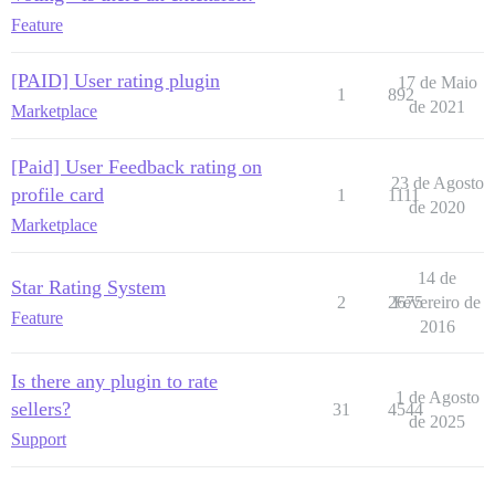
Feature
[PAID] User rating plugin
17 de Maio
1
892
de 2021
Marketplace
[Paid] User Feedback rating on
23 de Agosto
profile card
1
1111
de 2020
Marketplace
14 de
Star Rating System
2
2675
Fevereiro de
Feature
2016
Is there any plugin to rate
1 de Agosto
sellers?
31
4544
de 2025
Support