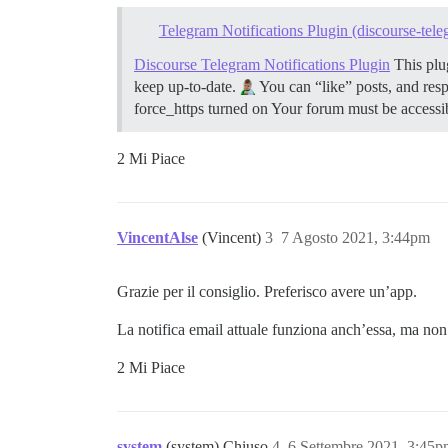
Telegram Notifications Plugin (discourse-tele
Discourse Telegram Notifications Plugin
This plug
keep up-to-date.
You can “like” posts, and res
force_https turned on Your forum must be accessib
2 Mi Piace
VincentAlse
(Vincent)
3
7 Agosto 2021, 3:44pm
Grazie per il consiglio. Preferisco avere un’app.
La notifica email attuale funziona anch’essa, ma non 
2 Mi Piace
system
(system) Chiuso
4
6 Settembre 2021, 3:45