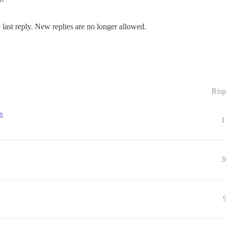
 last reply. New replies are no longer allowed.
Risp
s
1
3