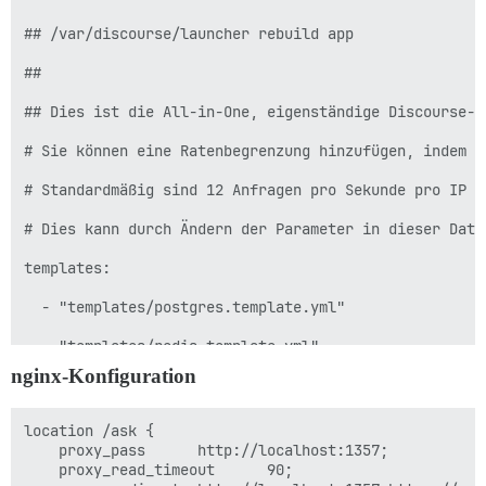
## /var/discourse/launcher rebuild app

##

## Dies ist die All-in-One, eigenständige Discourse-D
# Sie können eine Ratenbegrenzung hinzufügen, indem S
# Standardmäßig sind 12 Anfragen pro Sekunde pro IP u
# Dies kann durch Ändern der Parameter in dieser Date
templates:

  - "templates/postgres.template.yml"

  - "templates/redis.template.yml"

nginx-Konfiguration
  - "templates/web.template.yml"

  - "templates/sshd.template.yml"

location /ask {

    proxy_pass      http://localhost:1357;

## Welche TCP/IP-Ports soll dieser Container exponiere
    proxy_read_timeout      90;
