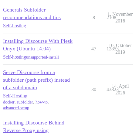
2021-04-02 18:13:31.515 UTC [67] LOG:  database syste
          - git clone https://github.com/discourse/doc
Generals Subfolder
1. November
recommendations and tips
8
2108
          - git clone https://github.com/discourse/dis
2016
Self-hosting
## Denken Sie daran: Dies ist YAML-Syntax – Sie könne
run:

Installing Discourse With Plesk
10. Oktober
Onyx (Ubuntu 14.04)
47
12853
    - exec:

2019
Self-hosting
unsupported-install
        cd: $home

Serve Discourse from a
        cmd:

subfolder (path prefix) instead
          - rm -fr public/assets

14. April
of a subdomain
30
43823
2026
          - sudo -E -u discourse bundle exec rake asse
Self-Hosting
docker
,
subfolder
,
how-to
,
          - mkdir -p public/ask

advanced-setup
          - cd public/ask && ln -s ../uploads && ln -s
Installing Discourse Behind
          - rm public/uploads

Reverse Proxy using