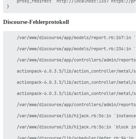
    proxy_redirect  http://localhost:1357 https://priv
expose:

  - "1357:80" # Ändern Sie diesen Port in den Port, u
Discourse-Fehlerprotokoll
  #- "2222:22" # Weiterleitung des Host-Ports 2222 an
    /var/www/discourse/app/models/report.rb:267:in `re
params:

    /var/www/discourse/app/models/report.rb:234:in `fi
  db_default_text_search_config: "pg_catalog.english"

    /var/www/discourse/app/controllers/admin/reports_
  ## Setzen Sie db_shared_buffers auf 1/3 des Speiche
    actionpack-6.0.3.5/lib/action_controller/metal/st
  ## Bei einer 1-GB-Installation auf 128 MB setzen, b
    actionpack-6.0.3.5/lib/action_controller/metal/st
  db_shared_buffers: "512MB"

    actionpack-6.0.3.5/lib/action_controller/metal/st
  #

    /var/www/discourse/app/controllers/admin/reports_
  ## Welche Git-Revision soll dieser Container verwen
    /var/www/discourse/lib/hijack.rb:56:in `instance_e
  #version: tests-passed

    /var/www/discourse/lib/hijack.rb:56:in `block in h
env:

    /var/www/discourse/lib/scheduler/defer.rb:94:in `b
  LANG: en_US.UTF-8
