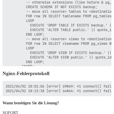
          -- otherwise extensions (like hstore & pg_t
  ## TODO: Der Mailserver, den diese Discourse-Instanz
          CREATE SCHEMA IF NOT EXISTS backup;

          -- move all <source> tables to <destination>
  # Ändern Sie die SMTP-Einstellungen in Ihre eigenen
          FOR row IN SELECT tablename FROM pg_tables 
          LOOP

  DISCOURSE_SMTP_ADDRESS: smtp.example.com

            EXECUTE 'DROP TABLE IF EXISTS backup.' ||
            EXECUTE 'ALTER TABLE public.' || quote_id
  DISCOURSE_SMTP_PORT: 587

          END LOOP;

          -- move all <source> views to <destination> 
  DISCOURSE_SMTP_USER_NAME: example@example.com

          FOR row IN SELECT viewname FROM pg_views WH
          LOOP

  DISCOURSE_SMTP_PASSWORD: example_password

            EXECUTE 'DROP VIEW IF EXISTS backup.' || 
            EXECUTE 'ALTER VIEW public.' || quote_ide
##

          END LOOP;

        END$$;

  ## Die CDN-Adresse für diese Discourse-Instanz (kon
Nginx-Fehlerprotokoll
2021-04-02 17:49:52.092 UTC [92128] discourse@discour
  #DISCOURSE_CDN_URL: //discourse-cdn.example.com

2021-04-02 17:49:53.398 UTC [92128] discourse@discour
2021-04-02 17:51:24.451 UTC [51] LOG:  received smart 
2021/04/02 18:01:06 [error] 69#69: *1 connect() faile
## Diese Container sind zustandslos; alle Daten werde
2021-04-02 17:51:26.828 UTC [51] LOG:  background wor
2021-04-02 17:51:26.836 UTC [74] LOG:  shutting down

volumes:

2021-04-02 17:51:26.948 UTC [51] LOG:  database system
Wann benötigen Sie die Lösung?
2021-04-02 18:00:56.877 UTC [52] LOG:  starting Postg
  - volume:

2021-04-02 18:00:56.879 UTC [52] LOG:  listening on I
2021-04-02 18:00:56.879 UTC [52] LOG:  listening on I
SOFORT