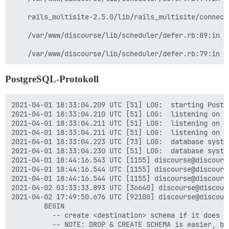
    rails_multisite-2.5.0/lib/rails_multisite/connect
  ## TODO: Wie viele gleichzeitige Webanfragen werden 
    /var/www/discourse/lib/scheduler/defer.rb:89:in `d
  ## Bei 2 GB empfehlen wir 3–4 Worker, bei 1 GB nur 2
  UNICORN_WORKERS: 3

  ##

PostgreSQL-Protokoll
  ## TODO: Liste der durch Kommas getrennten E-Mail-A
2021-04-01 18:33:04.209 UTC [51] LOG:  starting Postg
  ## Beispiel: 'user1@example.com, user2@example.com'

2021-04-01 18:33:04.210 UTC [51] LOG:  listening on I
2021-04-01 18:33:04.211 UTC [51] LOG:  listening on I
  DISCOURSE_DEVELOPER_EMAILS: "ahmeds.works@gmail.com
2021-04-01 18:33:04.211 UTC [51] LOG:  listening on U
2021-04-01 18:33:04.223 UTC [73] LOG:  database syste
  ##

2021-04-01 18:33:04.230 UTC [51] LOG:  database syste
2021-04-01 18:44:16.543 UTC [1155] discourse@discours
  ## TODO: Der Domainname, auf den diese Discourse-Ins
2021-04-01 18:44:16.544 UTC [1155] discourse@discours
2021-04-01 18:44:16.544 UTC [1155] discourse@discours
  DISCOURSE_RELATIVE_URL_ROOT: /ask 

2021-04-02 03:33:33.893 UTC [36640] discourse@discour
2021-04-02 17:49:50.676 UTC [92100] discourse@discour
  DISCOURSE_HOSTNAME: "privitevps.ga" # Ändern Sie di
        BEGIN

          -- create <destination> schema if it does no
  ##

          -- NOTE: DROP & CREATE SCHEMA is easier, bu