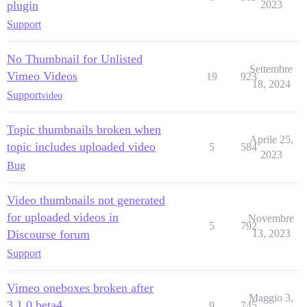
plugin
2023
Support
No Thumbnail for Unlisted
Settembre
Vimeo Videos
19
923
18, 2024
Support
video
Topic thumbnails broken when
Aprile 25,
topic includes uploaded video
5
584
2023
Bug
Video thumbnails not generated
for uploaded videos in
Novembre
5
792
Discourse forum
13, 2023
Support
Vimeo oneboxes broken after
Maggio 3,
3.1.0.beta4
9
745